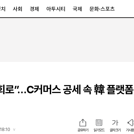
정치
사회
경제
아투시티
국제
문화·스포츠
경제
아투시티
국제
경제일반
종합
세계일반
정책
메트로
아시아·호주
금융·증권
경기·인천
북미
산업
세종·충청
중남미
IT·과학
영남
유럽
회로”…C커머스 공세 속 韓 플랫폼 
부동산
호남
중동·아프리
유통
강원
중기·벤처
제주
인스타그램
18:10
공유하기
읽기모드
글자크기
기사듣