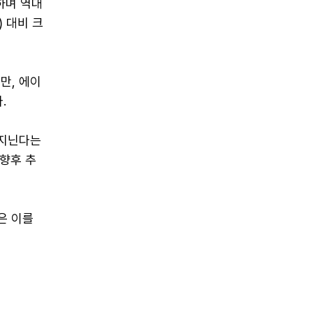
하며 역대
 대비 크
만, 에이
.
 지닌다는
향후 추
은 이를