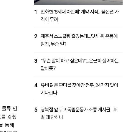
1
진화한 ‘8세대 아반떼’ 계약 시작…풀옵션 가
격이 무려
2
제주서 스노클링 즐겼는데…닷새 뒤 온몸에
발진, 무슨 일?
3
“무슨 말이 하고 싶은데?”…은근히 싫어하는
말버릇7
4
유비 닮은 판다를 찾아간 청두, 24가지 맛이
기다린다
 물류 인
5
광복절 앞두고 독립운동가 조롱 게시물…처
조를 갖췄
벌 왜 안하나
를 통해