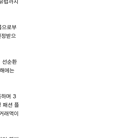
남유럽까지
룹으로부
 인정받으
며 선순환
난해에는
록하며 3
 패션 플
비 거래액이