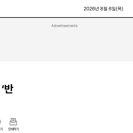
2026년 8월 6일(목)
Advertisements
문화·스포츠
최신
전체
방송
지면보기
가요
구독신청
영화
First Edition
문화
후원하기
‘반
카
종교
제보24시
스포츠
알립니다
여행
기
인쇄하기