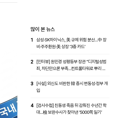
패밀리사이트
마켓파워
아투TV
대학동문골프최강전
많이 본 뉴스
1
삼성·SK하이닉스, 美 규제 위험 분산…中 장
비·주주환원·美 상장 ‘3중 카드’
2
[인터뷰] 원민경 성평등부 장관 “디지털성범
죄, 차단만으론 부족…컨트롤타워로 뿌리 뽑
을 것”
3
[사설] 외신도 비판한 韓 증시 변동성·정부 개
입
4
[검사수첩] 친동생 죽음 뒤 감춰진 수년간 학
대…檢 보완수사가 찾아낸 ‘5000쪽 일기’