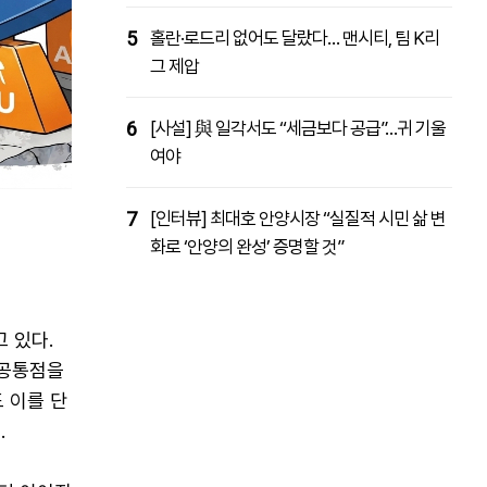
5
홀란·로드리 없어도 달랐다… 맨시티, 팀 K리
그 제압
6
[사설] 與 일각서도 “세금보다 공급”…귀 기울
여야
7
[인터뷰] 최대호 안양시장 “실질적 시민 삶 변
화로 ‘안양의 완성’ 증명할 것”
 있다.
 공통점을
 이를 단
.