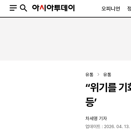
오피니언
오피니언
정치
사회
사설
정치일반
사회일반
칼럼·기고
청와대
사건·사고
기자의 눈
국회·정당
법원·검찰
피플
북한
교육·행정
유통
유통
외교
노동·복지·환경
“위기를 기
국방
보건·의학
정부
등’
차세영 기자
SNS
뉴스스탠드
네이버블로그
아투TV(유튜브)
페이스북
업데이트 : 2026. 04. 13. 