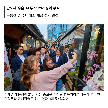
반도체·수출·AI 투자 확대 성과 부각
부동산·양극화 해소·체감 성과 관건
마
운
대
켓
세
학
파
동
워
문
골
프
이재명 대통령이 21일 서울 종로구 익선동 한옥거리를 방문해 외국인
관광객과 기념촬영을 하고 있다. /제공=청와대