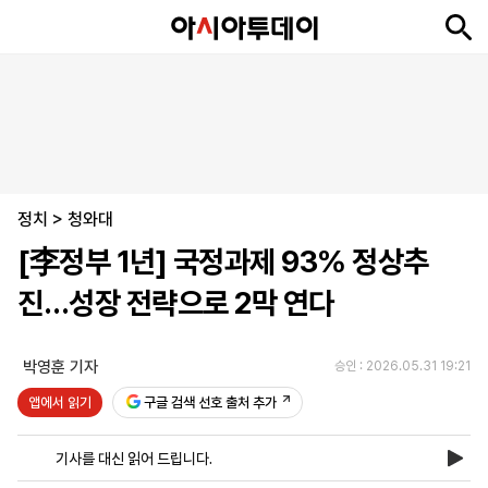
뉴
최
속
정
사
경
국
오
피
아
문
포
스
신
보
치
회
제
제
피
플
투
화
토
니
시
·
정치
언
티
스
>
청와대
포
[李정부 1년] 국정과제 93% 정상추
츠
진…성장 전략으로 2막 연다
ENGLISH
中
Tiếng
文
Việt
박영훈 기자
승인 : 2026.05.31 19:21
앱에서 읽기
구글 검색 선호 출처 추가
지
신
후
제
회
앱
면
문
원
보
사
설
기사를 대신 읽어 드립니다.
보
구
하
24
소
치
기
독
기
시
개