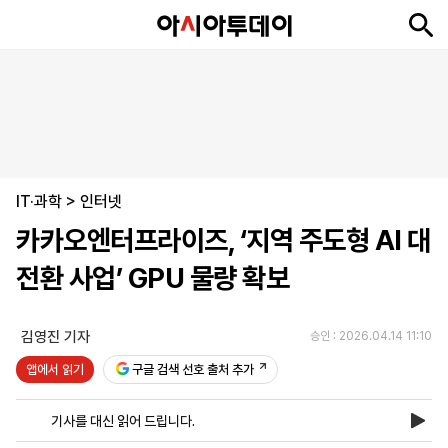
뉴
최
속
정
사
경
국
오
피
아
문
포
스
신
보
치
회
제
제
피
플
투
화
토
니
시
·
IT·과학
언
티
스
>
인터넷
포
카카오엔터프라이즈, ‘지역 주도형 AI 대
츠
전환 사업’ GPU 물량 확보
ENGLISH
中
Tiếng
文
Việt
김영진 기자
승인 : 2026.04.14 11:10
앱에서 읽기
구글 검색 선호 출처 추가
지
신
후
제
회
앱
면
문
원
보
사
설
기사를 대신 읽어 드립니다.
보
구
하
24
소
치
기
독
기
시
개