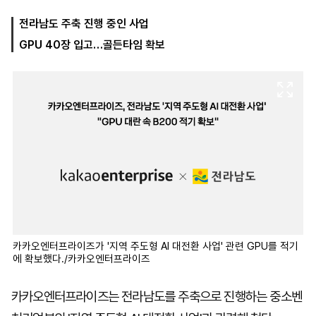
전라남도 주축 진행 중인 사업
GPU 40장 입고…골든타임 확보
마
운
대
켓
세
학
파
동
워
문
골
프
카카오엔터프라이즈가 '지역 주도형 AI 대전환 사업' 관련 GPU를 적기
에 확보했다./카카오엔터프라이즈
카카오엔터프라이즈는 전라남도를 주축으로 진행하는 중소벤