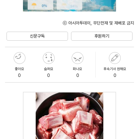
ⓒ 아시아투데이, 무단전재 및 재배포 금지
Unmute
신문구독
후원하기
좋아요
슬퍼요
화나요
후속기사 원해요
0
0
0
0