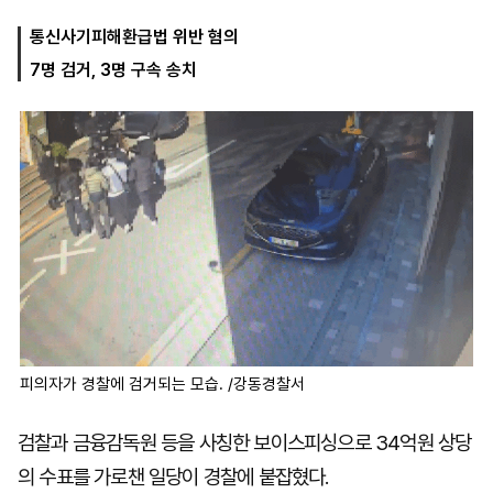
통신사기피해환급법 위반 혐의
7명 검거, 3명 구속 송치
마
운
대
켓
세
학
파
동
워
문
골
프
피의자가 경찰에 검거되는 모습. /강동경찰서
검찰과 금융감독원 등을 사칭한 보이스피싱으로 34억원 상당
의 수표를 가로챈 일당이 경찰에 붙잡혔다.