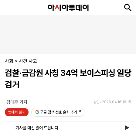
뉴
최
속
정
사
경
국
오
피
아
문
포
스
신
보
치
회
제
제
피
플
투
화
토
니
시
·
사회
언
티
스
>
사건·사고
포
검찰·금감원 사칭 34억 보이스피싱 일당
츠
검거
ENGLISH
中
Tiếng
文
Việt
김태훈 기자
승인 : 2026.04.16 16:15
앱에서 읽기
구글 검색 선호 출처 추가
지
신
후
제
회
앱
면
문
원
보
사
설
기사를 대신 읽어 드립니다.
보
구
하
24
소
치
기
독
기
시
개