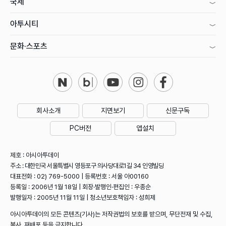
국제
아투시티
문화·스포츠
회사소개
지면보기
신문구독
PC버전
앱설치
제호 : 아시아투데이
주소 : 대한민국 서울특별시 영등포구 의사당대로1길 34 인영빌딩
대표전화 : 02) 769-5000 | 등록번호 : 서울 아00160
등록일 : 2006년 1월 18일 | 회장·발행인·편집인 : 우종순
발행일자 : 2005년 11월 11일 | 청소년보호책임자 : 성희제
아시아투데이의 모든 콘텐츠(기사)는 저작권법의 보호를 받으며, 무단전재 및 수집,
복사, 재배포 등을 금지합니다.