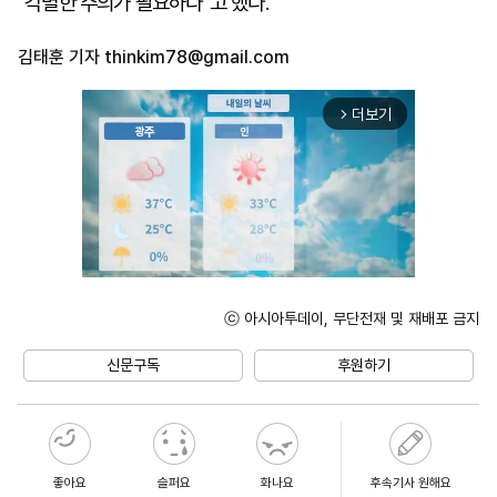
"각별한 주의가 필요하다"고 했다.
김태훈 기자
thinkim78@gmail.com
더보기
arrow_forward_ios
ⓒ 아시아투데이, 무단전재 및 재배포 금지
Mute
신문구독
후원하기
좋아요
슬퍼요
화나요
후속기사 원해요