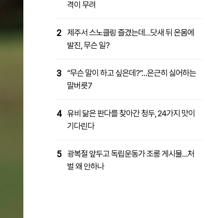
격이 무려
2
제주서 스노클링 즐겼는데…닷새 뒤 온몸에
발진, 무슨 일?
3
“무슨 말이 하고 싶은데?”…은근히 싫어하는
말버릇7
4
유비 닮은 판다를 찾아간 청두, 24가지 맛이
기다린다
5
광복절 앞두고 독립운동가 조롱 게시물…처
벌 왜 안하나