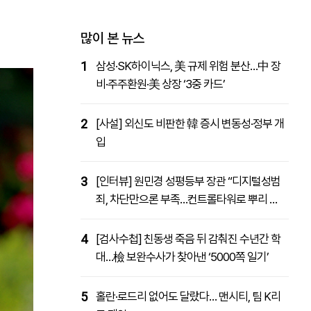
패밀리사이트
마켓파워
아투TV
대학동문골프최강전
많이 본 뉴스
1
삼성·SK하이닉스, 美 규제 위험 분산…中 장
비·주주환원·美 상장 ‘3중 카드’
2
[사설] 외신도 비판한 韓 증시 변동성·정부 개
입
3
[인터뷰] 원민경 성평등부 장관 “디지털성범
죄, 차단만으론 부족…컨트롤타워로 뿌리 뽑
을 것”
4
[검사수첩] 친동생 죽음 뒤 감춰진 수년간 학
대…檢 보완수사가 찾아낸 ‘5000쪽 일기’
5
홀란·로드리 없어도 달랐다… 맨시티, 팀 K리