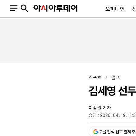
오피니언
오피니언
정치
사회
사설
정치일반
사회일반
칼럼·기고
청와대
사건·사고
기자의 눈
국회·정당
법원·검찰
피플
북한
교육·행정
스포츠
골프
외교
노동·복지·환경
김세영 선두
국방
보건·의학
정부
이장원 기자
승인 : 2026. 04. 19. 11:
SNS
뉴스스탠드
네이버블로그
아투TV(유튜브)
페이스북
구글 검색 선호 출처 