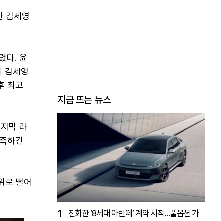
한 김세영
렸다. 윤
께 김세영
후 최고
지금 뜨는 뉴스
마지막 라
예측하긴
0위로 떨어
1
진화한 ‘8세대 아반떼’ 계약 시작…풀옵션 가