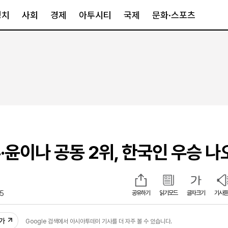
정치
사회
경제
아투시티
국제
문화·스포츠
경제
아투시티
국제
경제일반
종합
세계일반
정책
메트로
아시아·호주
금융·증권
경기·인천
북미
산업
세종·충청
중남미
IT·과학
영남
유럽
·윤이나 공동 2위, 한국인 우승 나
부동산
호남
중동·아프리
유통
강원
중기·벤처
제주
35
공유하기
읽기모드
글자크기
기사듣
인스타그램
추가
Google 검색에서 아시아투데이 기사를 더 자주 볼 수 있습니다.