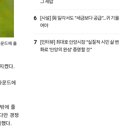
그 제압
6
[사설] 與 일각서도 “세금보다 공급”…귀 기울
여야
7
[인터뷰] 최대호 안양시장 “실질적 시민 삶 변
라운드에 출
화로 ‘안양의 완성’ 증명할 것”
지켰다.
3라운드에
 밖에 줄
 다만 경쟁
지했다.