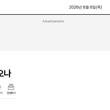
2026년 8월 6일(목)
Advertisements
문화·스포츠
최신
전체
방송
지면보기
가요
구독신청
영화
First Edition
문화
후원하기
오나
카
종교
제보24시
스포츠
알립니다
여행
기
인쇄하기