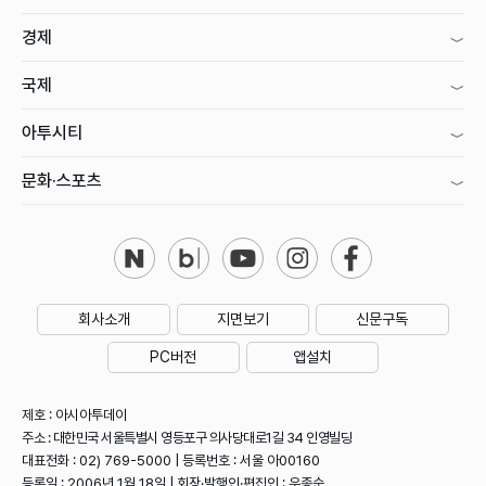
경제
국제
아투시티
문화·스포츠
회사소개
지면보기
신문구독
PC버전
앱설치
제호 : 아시아투데이
주소 : 대한민국 서울특별시 영등포구 의사당대로1길 34 인영빌딩
대표전화 : 02) 769-5000 | 등록번호 : 서울 아00160
등록일 : 2006년 1월 18일 | 회장·발행인·편집인 : 우종순