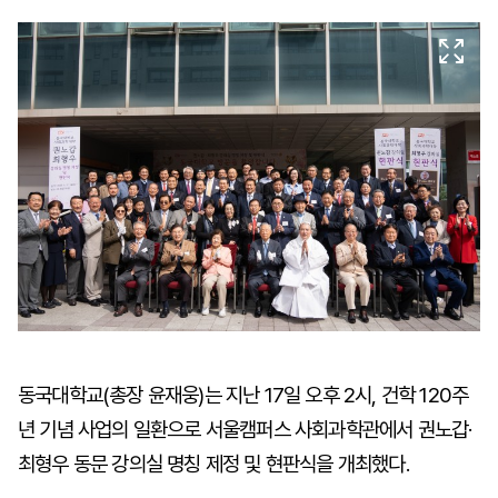
마
운
대
켓
세
학
파
동
워
문
골
프
동국대학교(총장 윤재웅)는 지난 17일 오후 2시, 건학 120주
년 기념 사업의 일환으로 서울캠퍼스 사회과학관에서 권노갑·
최형우 동문 강의실 명칭 제정 및 현판식을 개최했다.