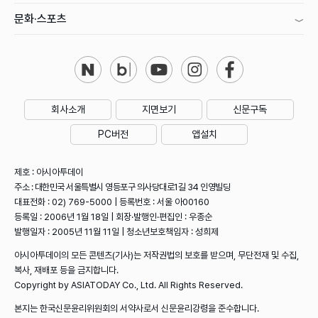
문화·스포츠
회사소개
지면보기
신문구독
PC버전
앱설치
제호 : 아시아투데이
주소 : 대한민국 서울특별시 영등포구 의사당대로1길 34 인영빌딩
대표전화 : 02) 769-5000 | 등록번호 : 서울 아00160
등록일 : 2006년 1월 18일 | 회장·발행인·편집인 : 우종순
발행일자 : 2005년 11월 11일 | 청소년보호책임자 : 성희제
아시아투데이의 모든 콘텐츠(기사)는 저작권법의 보호를 받으며, 무단전재 및 수집,
복사, 재배포 등을 금지합니다.
Copyright by ASIATODAY Co., Ltd. All Rights Reserved.
본지는 한국신문윤리위원회의 서약사로서 신문윤리강령을 준수합니다.