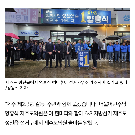
마
운
대
켓
세
학
파
동
워
문
골
프
제주도 성산읍에서 양홍식 예비후보 선거사무소 개소식이 열리고 있다.
/정원석 기자
"제주 제2공항 갈등, 주민과 함께 풀겠습니다." 더불어민주당
양홍식 제주도의원은 이 한마디와 함께 6·3 지방선거 제주도
성산읍 선거구에서 제주도의원 출마를 알렸다.