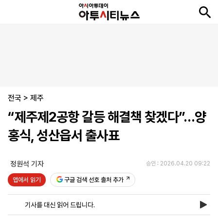
뉴
최
속
정
사
경
국
오
피
아
문
포
스
신
보
치
회
제
제
피
플
투
화
토
니
시
·
전국
언
티
스
>
제주
포
“제주제2공항 갈등 해결책 찾겠다”…양
츠
홍식, 성산읍서 출사표
ENGLISH
中
Tiếng
文
Việt
정원석 기자
승인 : 2026.04.20 09:22
앱에서 읽기
구글 검색 선호 출처 추가
지
신
후
제
회
앱
면
문
원
보
사
설
기사를 대신 읽어 드립니다.
보
구
하
24
소
치
기
독
기
시
개