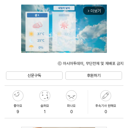
더보기
arrow_forward_ios
ⓒ 아시아투데이, 무단전재 및 재배포 금지
Unmute
신문구독
후원하기
좋아요
슬퍼요
화나요
후속기사 원해요
9
1
0
0