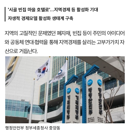
'시골 빈집 마을 호텔로'…지역경제 등 활성화 기대
자생적 경제모델 활성화 생태계 구축
마
운
대
켓
세
학
파
동
지역의 고질적인 문제였던 폐자재, 빈집 등이 주민의 아이디어
워
문
골
와 공동체 연대·협력을 통해 지역경제를 살리는 고부가가치 자
프
산으로 거듭난다.
행정안전부 정부세종청사 중앙동