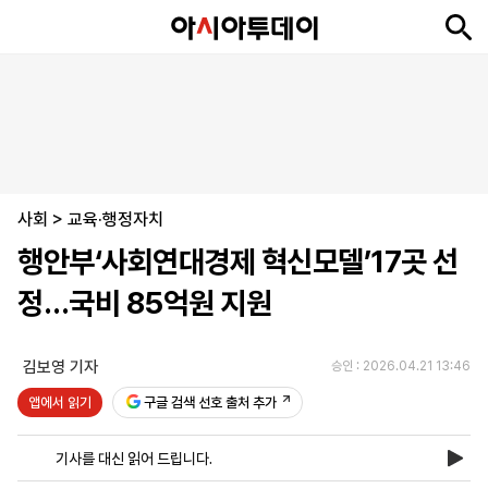
뉴
최
속
정
사
경
국
오
피
아
문
포
스
신
보
치
회
제
제
피
플
투
화
토
니
시
·
사회
언
티
스
>
교육·행정자치
포
행안부‘사회연대경제 혁신모델’17곳 선
츠
정…국비 85억원 지원
ENGLISH
中
Tiếng
文
Việt
김보영 기자
승인 : 2026.04.21 13:46
앱에서 읽기
구글 검색 선호 출처 추가
지
신
후
제
회
앱
면
문
원
보
사
설
기사를 대신 읽어 드립니다.
보
구
하
24
소
치
기
독
기
시
개