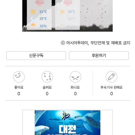
ⓒ 아시아투데이, 무단전재 및 재배포 금지
Unmute
신문구독
후원하기
좋아요
슬퍼요
화나요
후속기사 원해요
0
0
0
0