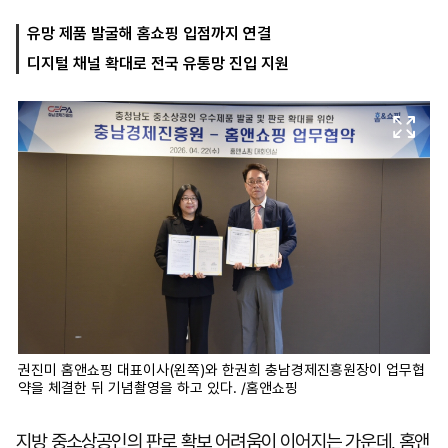
유망 제품 발굴해 홈쇼핑 입점까지 연결
디지털 채널 확대로 전국 유통망 진입 지원
마
운
대
켓
세
학
파
동
워
문
골
프
권진미 홈앤쇼핑 대표이사(왼쪽)와 한권희 충남경제진흥원장이 업무협
약을 체결한 뒤 기념촬영을 하고 있다. /홈앤쇼핑
지방 중소상공인의 판로 확보 어려움이 이어지는 가운데, 홈앤