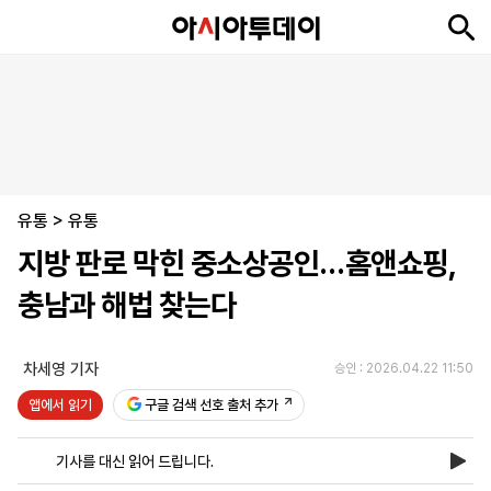
뉴
최
속
정
사
경
국
오
피
아
문
포
스
신
보
치
회
제
제
피
플
투
화
토
니
시
·
유통
언
티
스
>
유통
포
지방 판로 막힌 중소상공인…홈앤쇼핑,
츠
충남과 해법 찾는다
ENGLISH
中
Tiếng
文
Việt
차세영 기자
승인 : 2026.04.22 11:50
앱에서 읽기
구글 검색 선호 출처 추가
지
신
후
제
회
앱
면
문
원
보
사
설
기사를 대신 읽어 드립니다.
보
구
하
24
소
치
기
독
기
시
개