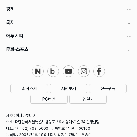
경제
국제
아투시티
문화·스포츠
회사소개
지면보기
신문구독
PC버전
앱설치
제호 : 아시아투데이
주소 : 대한민국 서울특별시 영등포구 의사당대로1길 34 인영빌딩
대표전화 : 02) 769-5000 | 등록번호 : 서울 아00160
등록일 : 2006년 1월 18일 | 회장·발행인·편집인 : 우종순