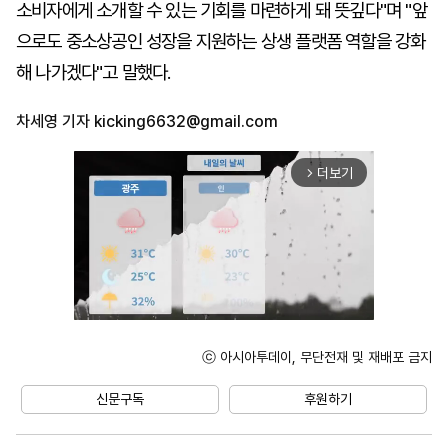
소비자에게 소개할 수 있는 기회를 마련하게 돼 뜻깊다"며 "앞
으로도 중소상공인 성장을 지원하는 상생 플랫폼 역할을 강화
해 나가겠다"고 말했다.
차세영 기자
kicking6632@gmail.com
더보기
arrow_forward_ios
ⓒ 아시아투데이, 무단전재 및 재배포 금지
Unmute
신문구독
후원하기