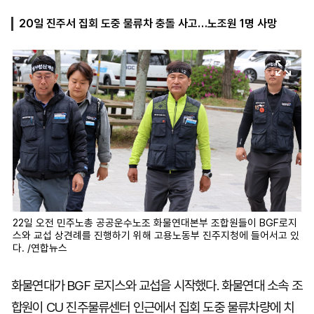
20일 진주서 집회 도중 물류차 충돌 사고…노조원 1명 사망
마
운
대
켓
세
학
파
동
워
문
골
프
22일 오전 민주노총 공공운수노조 화물연대본부 조합원들이 BGF로지
스와 교섭 상견례를 진행하기 위해 고용노동부 진주지청에 들어서고 있
다. /연합뉴스
화물연대가 BGF 로지스와 교섭을 시작했다. 화물연대 소속 조
합원이 CU 진주물류센터 인근에서 집회 도중 물류차량에 치