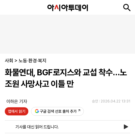
뉴
최
속
정
사
경
국
오
피
아
문
포
스
신
보
치
회
제
제
피
플
투
화
토
니
시
·
사회
언
티
스
>
노동·환경·복지
포
화물연대, BGF로지스와 교섭 착수…노
츠
조원 사망사고 이틀 만
ENGLISH
中
Tiếng
文
Việt
이하은 기자
승인 : 2026.04.22 13:31
앱에서 읽기
구글 검색 선호 출처 추가
지
신
후
제
회
앱
면
문
원
보
사
설
기사를 대신 읽어 드립니다.
보
구
하
24
소
치
기
독
기
시
개