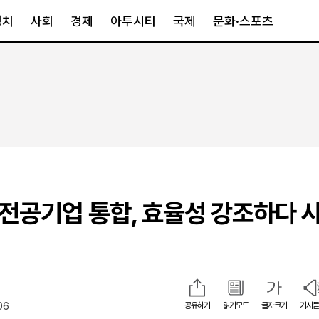
정치
사회
경제
아투시티
국제
문화·스포츠
경제
아투시티
국제
경제일반
종합
세계일반
정책
메트로
아시아·호주
금융·증권
경기·인천
북미
산업
세종·충청
중남미
IT·과학
영남
유럽
발전공기업 통합, 효율성 강조하다 
부동산
호남
중동·아프리
유통
강원
중기·벤처
제주
06
공유하기
읽기모드
글자크기
기사듣
인스타그램