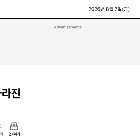
2026년 8월 7일(금)
Advertisements
문화·스포츠
최신
전체
방송
지면보기
가요
구독신청
영화
First Edition
문화
후원하기
사라진
카
종교
제보24시
스포츠
알립니다
여행
기
인쇄하기