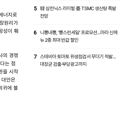
5
韓 삼전닉스 라이벌 臺 TSMC 생산량 폭발
생에너지로
전망
시장원리가
공성이 훼
6
니뽕내뽕, ‘뽕스런세일’ 프로모션…마라 신메
뉴 2종 최대 반값 할인
사의 경쟁
7
스테비아 토마토 위생점검서 무더기 적발…
다는 점
대장균 검출·부당광고까지
환을 시작
을 대안은
회귀에 불