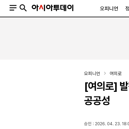
오피니언
오피니언
정치
사회
사설
정치일반
사회일반
칼럼·기고
청와대
사건·사고
기자의 눈
국회·정당
법원·검찰
피플
북한
교육·행정
오피니언
여의로
외교
노동·복지·환경
[여의로] 
국방
보건·의학
정부
공공성
SNS
승인 : 2026. 04. 23. 18:
뉴스스탠드
네이버블로그
아투TV(유튜브)
페이스북