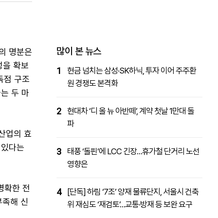
패밀리사이트
마켓파워
아투TV
대학동문골프최강전
많이 본 뉴스
의 명분은
성을 확보
1
현금 넘치는 삼성·SK하닉, 투자 이어 주주환
독점 구조
원 경쟁도 본격화
는 두 마
2
현대차 ‘디 올 뉴 아반떼’, 계약 첫날 1만대 돌
파
력산업의 효
 있다는
3
태풍 ‘돌핀’에 LCC 긴장…휴가철 단거리 노선
영향은
명확한 전
4
[단독] 하림 ‘7조’ 양재 물류단지, 서울시 건축
부족해 신
위 재심도 ‘재검토’…교통·방재 등 보완 요구