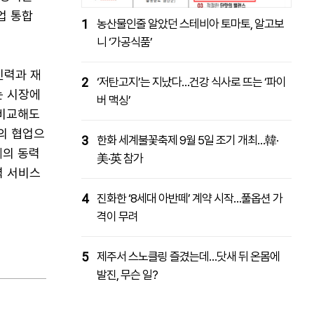
업 통합
1
농산물인줄 알았던 스테비아 토마토, 알고보
니 ‘가공식품’
인력과 재
2
‘저탄고지’는 지났다…건강 식사로 뜨는 ‘파이
는 시장에
버 맥싱’
 비교해도
의 협업으
3
한화 세계불꽃축제 9월 5일 조기 개최…韓·
제의 동력
美·英 참가
력 서비스
4
진화한 ‘8세대 아반떼’ 계약 시작…풀옵션 가
격이 무려
5
제주서 스노클링 즐겼는데…닷새 뒤 온몸에
발진, 무슨 일?