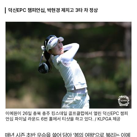
덕신EPC 챔피언십, 박현경 제치고 3타 차 정상
마
운
대
켓
세
학
파
동
워
문
골
프
이예원이 26일 충북 충주 킹스데일 골프클럽에서 열린 덕신EPC 챔피
언십 파이널 라운드 6번 홀에서 티샷을 하고 있다. / KLPGA 제공
매년 시즌 초반 우승을 쓸어 담아 '봄의 여왕'으로 불리는 이예