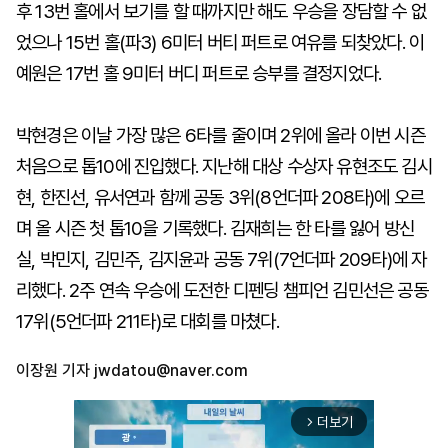
후 13번 홀에서 보기를 할 때까지만 해도 우승을 장담할 수 없
었으나 15번 홀(파3) 6미터 버티 퍼트로 여유를 되찾았다. 이
예원은 17번 홀 9미터 버디 퍼트로 승부를 결정지었다.
박현경은 이날 가장 많은 6타를 줄이며 2위에 올라 이번 시즌
처음으로 톱10에 진입했다. 지난해 대상 수상자 유현조도 김시
현, 한진선, 유서연과 함께 공동 3위(8언더파 208타)에 오르
며 올 시즌 첫 톱10을 기록했다. 김재희는 한 타를 잃어 방신
실, 박민지, 김민주, 김지윤과 공동 7위(7언더파 209타)에 자
리했다. 2주 연속 우승에 도전한 디펜딩 챔피언 김민선은 공동
17위(5언더파 211타)로 대회를 마쳤다.
이장원 기자
jwdatou@naver.com
더보기
arrow_forward_ios