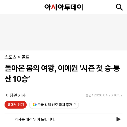
뉴
최
속
정
사
경
국
오
피
아
문
포
스
신
보
치
회
제
제
피
플
투
화
토
니
시
·
스포츠
언
티
스
>
골프
포
돌아온 봄의 여왕, 이예원 ‘시즌 첫 승·통
츠
산 10승’
ENGLISH
中
Tiếng
文
Việt
이장원 기자
승인 : 2026.04.26 16:52
앱에서 읽기
구글 검색 선호 출처 추가
지
신
후
제
회
앱
면
문
원
보
사
설
기사를 대신 읽어 드립니다.
보
구
하
24
소
치
기
독
기
시
개