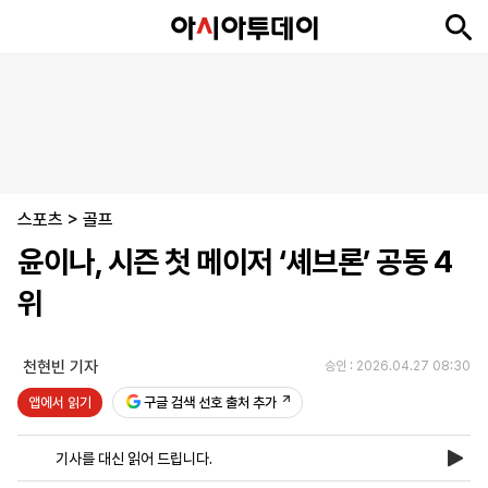
뉴
최
속
정
사
경
국
오
피
아
문
포
스
신
보
치
회
제
제
피
플
투
화
토
니
시
·
스포츠
언
티
스
>
골프
포
윤이나, 시즌 첫 메이저 ‘셰브론’ 공동 4
츠
위
ENGLISH
中
Tiếng
文
Việt
천현빈 기자
승인 : 2026.04.27 08:30
앱에서 읽기
구글 검색 선호 출처 추가
지
신
후
제
회
앱
면
문
원
보
사
설
기사를 대신 읽어 드립니다.
보
구
하
24
소
치
기
독
기
시
개