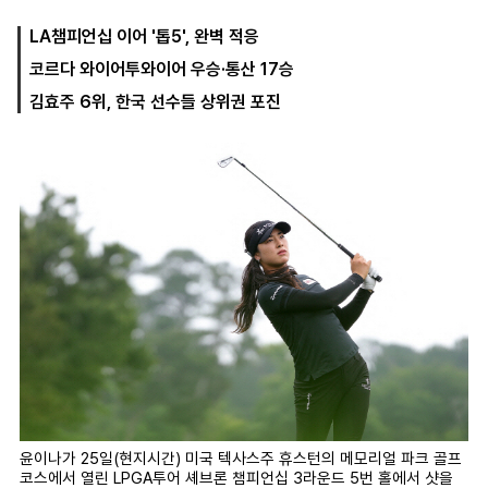
LA챔피언십 이어 '톱5', 완벽 적응
코르다 와이어투와이어 우승·통산 17승
마
운
대
켓
세
학
김효주 6위, 한국 선수들 상위권 포진
파
동
워
문
골
프
윤이나가 25일(현지시간) 미국 텍사스주 휴스턴의 메모리얼 파크 골프
코스에서 열린 LPGA투어 셰브론 챔피언십 3라운드 5번 홀에서 샷을