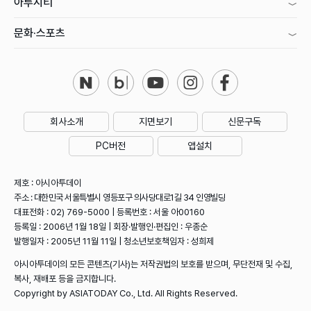
아투시티
문화·스포츠
회사소개
지면보기
신문구독
PC버전
앱설치
제호 : 아시아투데이
주소 : 대한민국 서울특별시 영등포구 의사당대로1길 34 인영빌딩
대표전화 : 02) 769-5000 | 등록번호 : 서울 아00160
등록일 : 2006년 1월 18일 | 회장·발행인·편집인 : 우종순
발행일자 : 2005년 11월 11일 | 청소년보호책임자 : 성희제
아시아투데이의 모든 콘텐츠(기사)는 저작권법의 보호를 받으며, 무단전재 및 수집,
복사, 재배포 등을 금지합니다.
Copyright by ASIATODAY Co., Ltd. All Rights Reserved.