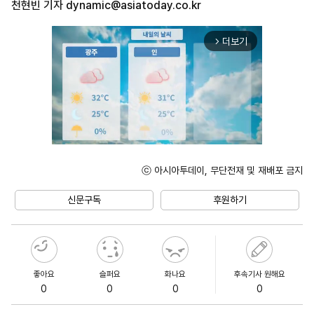
천현빈 기자
dynamic@asiatoday.co.kr
더보기
arrow_forward_ios
ⓒ 아시아투데이, 무단전재 및 재배포 금지
Unmute
신문구독
후원하기
좋아요
슬퍼요
화나요
후속기사 원해요
0
0
0
0