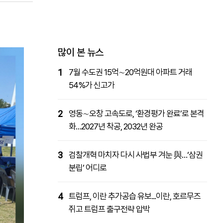
패밀리사이트
마켓파워
아투TV
대학동문골프최강전
많이 본 뉴스
1
7월 수도권 15억∼20억원대 아파트 거래
54%가 신고가
2
영동∼오창 고속도로, ‘환경평가 완료’로 본격
화…2027년 착공, 2032년 완공
3
검찰개혁 마치자 다시 사법부 겨눈 與…‘삼권
분립’ 어디로
4
트럼프, 이란 추가공습 유보...이란, 호르무즈
쥐고 트럼프 출구전략 압박