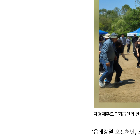
재경제주도구좌읍민회 한마
"옵데강덜 오젠허난, 