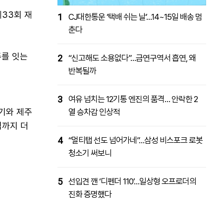
제33회 재
1
CJ대한통운 ‘택배 쉬는 날’…14~15일 배송 멈
춘다
주를 잇는
2
“신고해도 소용없다”…금연구역서 흡연, 왜
반복될까
3
여유 넘치는 12기통 엔진의 품격… 안락한 2
기와 제주
열 승차감 인상적
떡까지 더
4
“멀티탭 선도 넘어가네”…삼성 비스포크 로봇
청소기 써보니
5
선입견 깬 ‘디펜더 110’…일상형 오프로더의
진화 증명했다