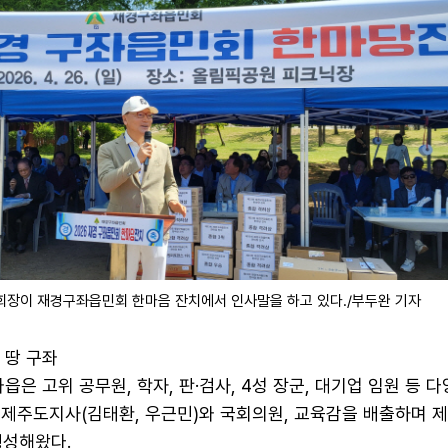
회장이 재경구좌읍민회 한마음 잔치에서 인사말을 하고 있다./부두완 기자
 땅 구좌
읍은 고위 공무원, 학자, 판·검사, 4성 장군, 대기업 임원 등 
 제주도지사(김태환, 우근민)와 국회의원, 교육감을 배출하며 제
형성해왔다.