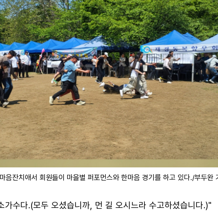
음잔치애서 회원들이 마을별 퍼포먼스와 한마음 경기를 하고 있다./부두완 
소가수다.(모두 오셨습니까, 먼 길 오시느라 수고하셨습니다.)"