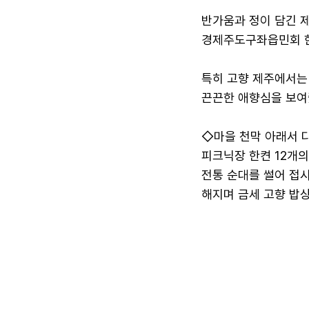
반가움과 정이 담긴 제
경제주도구좌읍민회 한
특히 고향 제주에서는 
끈끈한 애향심을 보여
◇마을 천막 아래서 
피크닉장 한켠 12개
전통 순대를 썰어 접시
해지며 금세 고향 밥