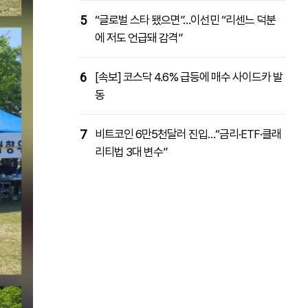
5
“글로벌 스타 됐으면”…이선민 “리센느 덕분
에 저도 언급돼 감격”
6
[속보] 코스닥 4.6% 급등에 매수 사이드카 발
동
7
비트코인 6만5천달러 진입…“금리·ETF·클래
리티법 3대 변수”