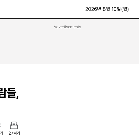
2026년 8월 10일(월)
Advertisements
문화·스포츠
최신
전체
방송
지면보기
가요
구독신청
영화
First Edition
문화
후원하기
람들,
카
종교
제보24시
스포츠
알립니다
여행
기
인쇄하기