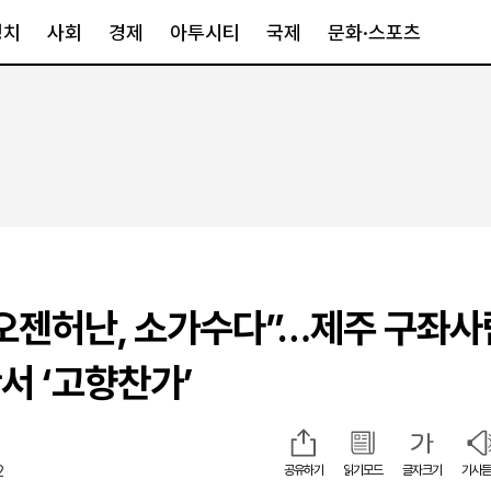
정치
사회
경제
아투시티
국제
문화·스포츠
경제
아투시티
국제
경제일반
종합
세계일반
정책
메트로
아시아·호주
금융·증권
경기·인천
북미
산업
세종·충청
중남미
IT·과학
영남
유럽
오젠허난, 소가수다”…제주 구좌사
부동산
호남
중동·아프리
유통
강원
서 ‘고향찬가’
중기·벤처
제주
2
공유하기
읽기모드
글자크기
기사듣
인스타그램