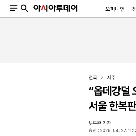
오피니언
오피니언
정치
사회
사설
정치일반
사회일반
칼럼·기고
청와대
사건·사고
기자의 눈
국회·정당
법원·검찰
피플
북한
교육·행정
전국
제주
외교
노동·복지·환경
“옵데강덜 
국방
보건·의학
정부
서울 한복판
부두완 기자
SNS
승인 : 2026. 04. 27. 11:1
뉴스스탠드
네이버블로그
아투TV(유튜브)
페이스북