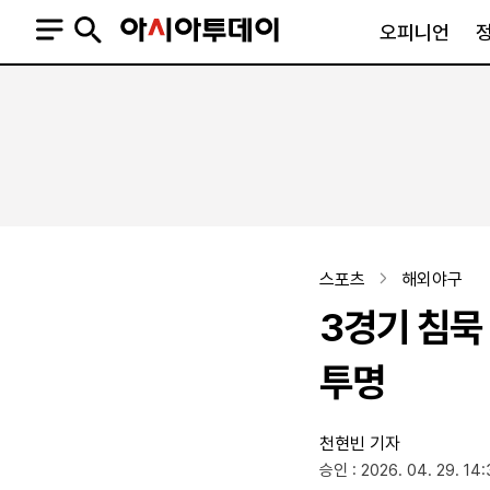
오피니언
오피니언
정치
사회
사설
정치일반
사회일반
칼럼·기고
청와대
사건·사고
기자의 눈
국회·정당
법원·검찰
피플
북한
교육·행정
스포츠
해외야구
외교
노동·복지·환경
3경기 침묵 
국방
보건·의학
정부
투명
천현빈 기자
SNS
승인 : 2026. 04. 29. 14:
뉴스스탠드
네이버블로그
아투TV(유튜브)
페이스북