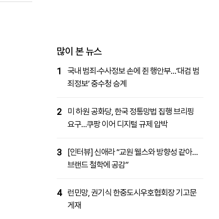
패밀리사이트
마켓파워
아투TV
대학동문골프최강전
많이 본 뉴스
1
국내 범죄·수사정보 손에 쥔 행안부…‘대검 범
죄정보’ 중수청 승계
2
미 하원 공화당, 한국 정통망법 집행 브리핑
요구…쿠팡 이어 디지털 규제 압박
3
[인터뷰] 신애라 “교원 웰스와 방향성 같아…
브랜드 철학에 공감”
4
런민망, 권기식 한중도시우호협회장 기고문
게재