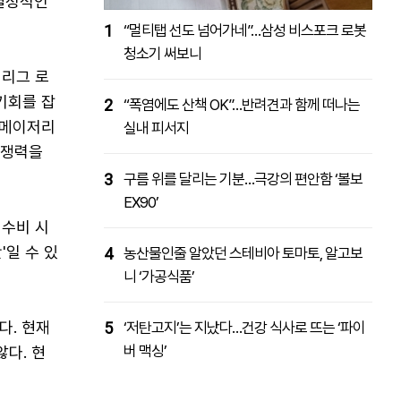
 결정적인
1
“멀티탭 선도 넘어가네”…삼성 비스포크 로봇
청소기 써보니
저리그 로
기회를 잡
2
“폭염에도 산책 OK”…반려견과 함께 떠나는
 메이저리
실내 피서지
경쟁력을
3
구름 위를 달리는 기분…극강의 편안함 ‘볼보
EX90’
 수비 시
'일 수 있
4
농산물인줄 알았던 스테비아 토마토, 알고보
니 ‘가공식품’
다. 현재
5
‘저탄고지’는 지났다…건강 식사로 뜨는 ‘파이
버 맥싱’
다. 현