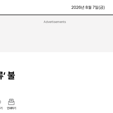
2026년 8월 7일(금)
Advertisements
문화·스포츠
최신
전체
방송
지면보기
가요
구독신청
영화
First Edition
문화
후원하기
’ 불
카
종교
제보24시
스포츠
알립니다
여행
기
인쇄하기