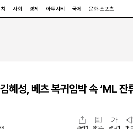
정치
사회
경제
아투시티
국제
문화·스포츠
경제
아투시티
국제
경제일반
종합
세계일반
정책
메트로
아시아·호주
금융·증권
경기·인천
북미
산업
세종·충청
중남미
IT·과학
영남
유럽
김혜성, 베츠 복귀임박 속 ‘ML 잔류
부동산
호남
중동·아프리
유통
강원
중기·벤처
제주
38
공유하기
읽기모드
글자크기
기사듣
인스타그램