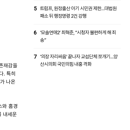
5
트럼프, 원정출산 아기 시민권 제한…대법원
패소 뒤 행정명령 2건 강행
6
‘모솔연애2’ 최혁준, “시청자 불편하게 해 죄
송”
7
‘의장 자리싸움’ 끝나자 교섭단체 쪼개기…양
산시의회 국민의힘 내홍 격화
 존재감을
다. 특히
려가 나온
스와 홈경
를 내세운