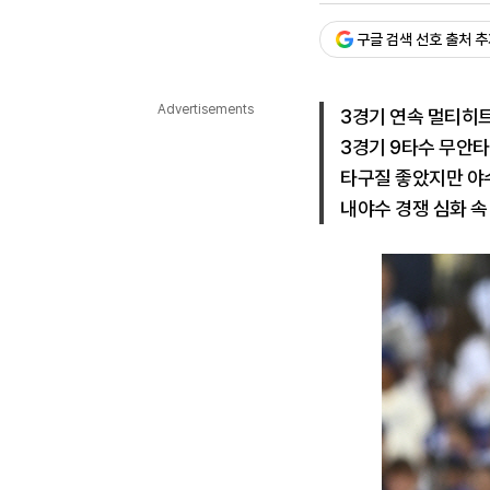
다국어뉴스
ENGLISH
Tiếng Việt
中文
구글 검색 선호 출처 
Advertisements
3경기 연속 멀티히
3경기 9타수 무안타
타구질 좋았지만 야
내야수 경쟁 심화 속