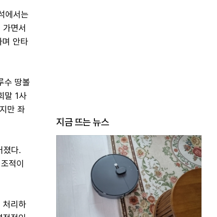
타석에서는
 가면서
하며 안타
루수 땅볼
회말 1사
지만 좌
지금 뜨는 뉴스
어졌다.
대조적이
진 처리하