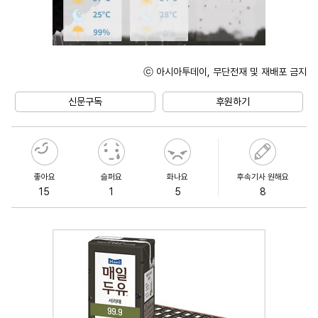
ⓒ 아시아투데이, 무단전재 및 재배포 금지
Unmute
신문구독
후원하기
좋아요
슬퍼요
화나요
후속기사 원해요
15
1
5
8