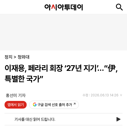
뉴
최
속
정
사
경
국
오
피
아
문
포
스
신
보
치
회
제
제
피
플
투
화
토
니
시
·
정치
언
티
스
>
청와대
포
이재용, 페라리 회장 ‘27년 지기’…“伊,
츠
특별한 국가”
ENGLISH
中
Tiếng
文
Việt
홍선미 기자
수정 : 2026.06.13 14:26
앱에서 읽기
구글 검색 선호 출처 추가
지
신
후
제
회
앱
면
문
원
보
사
설
기사를 대신 읽어 드립니다.
보
구
하
24
소
치
기
독
기
시
개