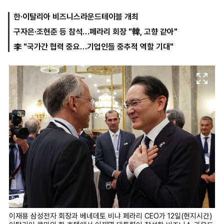
한·이탈리아 비즈니스라운드테이블 개최
구자은·조현준 등 참석…페라리 회장 "韓, 고향 같아"
마
운
대
켓
세
학
李 "국가간 협력 중요…기업인들 중추적 역할 기대"
파
동
워
문
골
프
이재용 삼성전자 회장과 베네데토 비냐 페라리 CEO가 12일(현지시간)