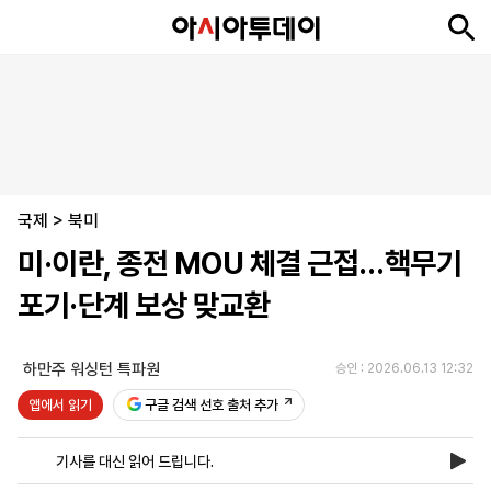
뉴
최
속
정
사
경
국
오
피
아
문
포
스
신
보
치
회
제
제
피
플
투
화
토
니
시
·
국제
언
티
스
>
북미
포
미·이란, 종전 MOU 체결 근접…핵무기
츠
포기·단계 보상 맞교환
ENGLISH
中
Tiếng
文
Việt
하만주 워싱턴 특파원
승인 : 2026.06.13 12:32
앱에서 읽기
구글 검색 선호 출처 추가
지
신
후
제
회
앱
면
문
원
보
사
설
기사를 대신 읽어 드립니다.
보
구
하
24
소
치
기
독
기
시
개