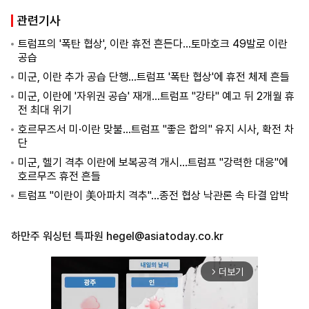
관련기사
트럼프의 '폭탄 협상', 이란 휴전 흔든다…토마호크 49발로 이란
공습
미군, 이란 추가 공습 단행…트럼프 '폭탄 협상'에 휴전 체제 흔들
미군, 이란에 '자위권 공습' 재개…트럼프 "강타" 예고 뒤 2개월 휴
전 최대 위기
호르무즈서 미·이란 맞불…트럼프 "좋은 합의" 유지 시사, 확전 차
단
미군, 헬기 격추 이란에 보복공격 개시…트럼프 "강력한 대응"에
호르무즈 휴전 흔들
트럼프 "이란이 美아파치 격추"...종전 협상 낙관론 속 타결 압박
하만주 워싱턴 특파원
hegel@asiatoday.co.kr
더보기
arrow_forward_ios