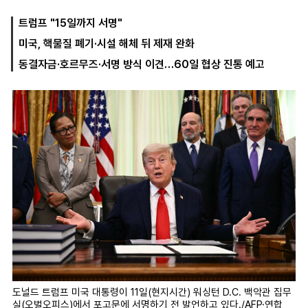
트럼프 "15일까지 서명"
미국, 핵물질 폐기·시설 해체 뒤 제재 완화
마
운
대
켓
세
학
동결자금·호르무즈·서명 방식 이견…60일 협상 진통 예고
파
동
워
문
골
프
도널드 트럼프 미국 대통령이 11일(현지시간) 워싱턴 D.C. 백악관 집무
실(오벌오피스)에서 포고문에 서명하기 전 발언하고 있다./AFP·연합