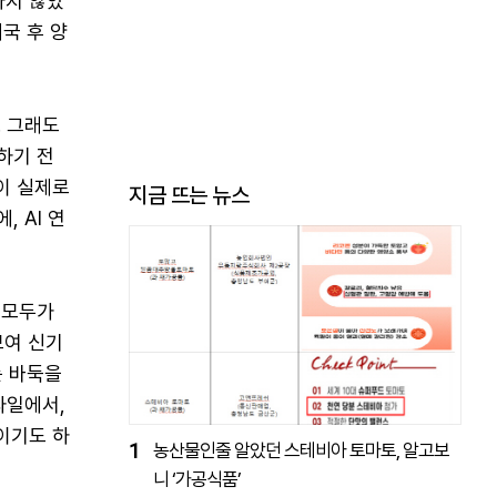
하지 않았
국 후 양
. 그래도
하기 전
이 실제로
지금 뜨는 뉴스
 AI 연
 모두가
보여 신기
는 바둑을
타일에서,
이기도 하
1
농산물인줄 알았던 스테비아 토마토, 알고보
니 ‘가공식품’