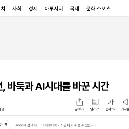
정치
사회
경제
아투시티
국제
문화·스포츠
경제
아투시티
국제
경제일반
종합
세계일반
정책
메트로
아시아·호주
금융·증권
경기·인천
북미
산업
세종·충청
중남미
IT·과학
영남
유럽
년, 바둑과 AI시대를 바꾼 시간
부동산
호남
중동·아프리
유통
강원
중기·벤처
제주
48
공유하기
읽기모드
글자크기
기사듣
인스타그램
추가
Google 검색에서 아시아투데이 기사를 더 자주 볼 수 있습니다.