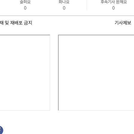
슬퍼요
화나요
후속기사 원해요
0
0
0
재 및 재배포 금지
기사제보