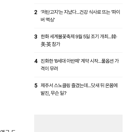
2
‘저탄고지’는 지났다…건강 식사로 뜨는 ‘파이
버 맥싱’
3
한화 세계불꽃축제 9월 5일 조기 개최…韓·
美·英 참가
4
진화한 ‘8세대 아반떼’ 계약 시작…풀옵션 가
격이 무려
5
제주서 스노클링 즐겼는데…닷새 뒤 온몸에
발진, 무슨 일?