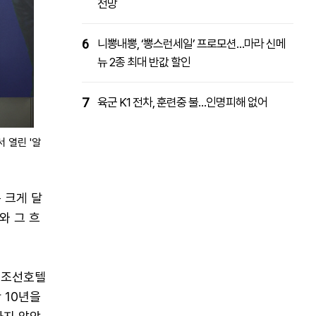
전망
6
니뽕내뽕, ‘뽕스런세일’ 프로모션…마라 신메
뉴 2종 최대 반값 할인
7
육군 K1 전차, 훈련중 불…인명피해 없어
 열린 '알
 크게 달
와 그 흐
틴조선호텔
 10년을