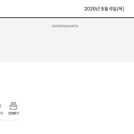
2026년 8월 6일(목)
Advertisements
문화·스포츠
최신
전체
방송
지면보기
가요
구독신청
영화
First Edition
문화
후원하기
카
종교
제보24시
스포츠
알립니다
여행
기
인쇄하기