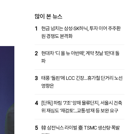
패밀리사이트
마켓파워
아투TV
대학동문골프최강전
많이 본 뉴스
1
현금 넘치는 삼성·SK하닉, 투자 이어 주주환
원 경쟁도 본격화
2
현대차 ‘디 올 뉴 아반떼’, 계약 첫날 1만대 돌
파
3
태풍 ‘돌핀’에 LCC 긴장…휴가철 단거리 노선
영향은
4
[단독] 하림 ‘7조’ 양재 물류단지, 서울시 건축
위 재심도 ‘재검토’…교통·방재 등 보완 요구
5
韓 삼전닉스 라이벌 臺 TSMC 생산량 폭발