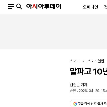
오피니언
오피니언
정치
사회
사설
정치일반
사회일반
칼럼·기고
청와대
사건·사고
기자의 눈
국회·정당
법원·검찰
피플
북한
교육·행정
스포츠
스포츠일반
외교
노동·복지·환경
알파고 10
국방
보건·의학
정부
천현빈 기자
승인 : 2026. 04. 29. 15:
SNS
뉴스스탠드
네이버블로그
아투TV(유튜브)
페이스북
구글 검색 선호 출처 