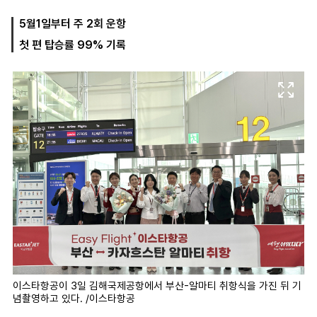
5월1일부터 주 2회 운항
첫 편 탑승률 99% 기록
마
운
대
켓
세
학
파
동
워
문
골
프
이스타항공이 3일 김해국제공항에서 부산-알마티 취항식을 가진 뒤 기
념촬영하고 있다. /이스타항공