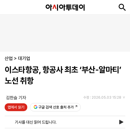
뉴
최
속
정
사
경
국
오
피
아
문
포
스
신
보
치
회
제
제
피
플
투
화
토
니
시
·
산업
언
티
스
>
대기업
포
이스타항공, 항공사 최초 ‘부산-알마티’
츠
노선 취항
ENGLISH
中
Tiếng
文
Việt
김한슬 기자
수정 : 2026.05.03 15:28
앱에서 읽기
구글 검색 선호 출처 추가
지
신
후
제
회
앱
면
문
원
보
사
설
기사를 대신 읽어 드립니다.
보
구
하
24
소
치
기
독
기
시
개