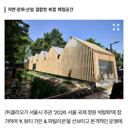
자연·문화·산업 결합한 복합 체험공간
마
운
대
켓
세
학
파
동
워
문
골
프
㈜클리오가 서울시 주관 ‘2026 서울 국제 정원 박람회’에 참
가하여 ‘K 뷰티 가든 & 파빌리온’을 선보이고 본격적인 운영에