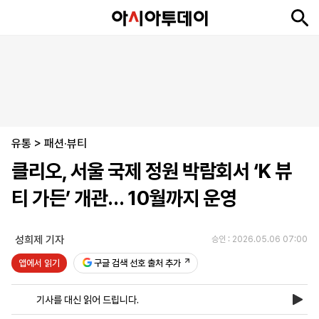
뉴
최
속
정
사
경
국
오
피
아
문
포
스
신
보
치
회
제
제
피
플
투
화
토
니
시
·
유통
언
티
스
>
패션·뷰티
포
클리오, 서울 국제 정원 박람회서 ‘K 뷰
츠
티 가든’ 개관… 10월까지 운영
ENGLISH
中
Tiếng
文
Việt
성희제 기자
승인 : 2026.05.06 07:00
앱에서 읽기
구글 검색 선호 출처 추가
지
신
후
제
회
앱
면
문
원
보
사
설
기사를 대신 읽어 드립니다.
보
구
하
24
소
치
기
독
기
시
개