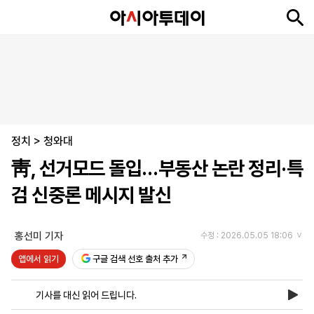
뉴
최
속
정
사
경
국
오
피
아
문
포
스
신
보
치
회
제
제
피
플
투
화
토
니
시
·
정치
언
티
스
>
청와대
포
靑, 선거모드 돌입…부동산 논란 정리·특
츠
검 신중론 메시지 발신
ENGLISH
中
Tiếng
文
Việt
홍선미 기자
수정 : 2026.05.05 18:06
앱에서 읽기
구글 검색 선호 출처 추가
지
신
후
제
회
앱
면
문
원
보
사
설
기사를 대신 읽어 드립니다.
보
구
하
24
소
치
기
독
기
시
개