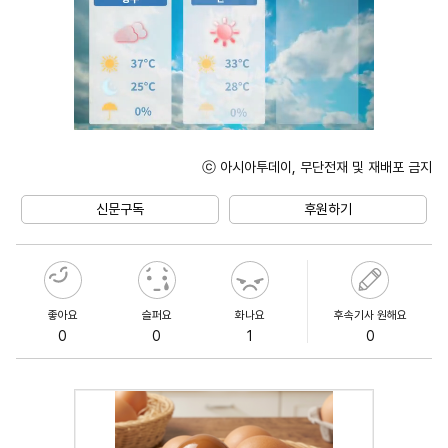
ⓒ 아시아투데이, 무단전재 및 재배포 금지
Unmute
신문구독
후원하기
좋아요
슬퍼요
화나요
후속기사 원해요
0
0
1
0