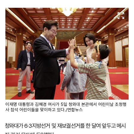
마
운
대
켓
세
학
파
동
워
문
골
프
이재명 대통령과 김혜경 여사가 5일 청와대 본관에서 어린이날 초청행
사 참석 어린이들을 맞이하고 있다./연합뉴스
청와대가 6·3지방선거 및 재보궐선거를 한 달여 앞두고 메시