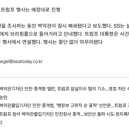
…트럼프 행사는 예정대로 진행
을 조사하는 동안 백악관이 잠시 폐쇄됐다고 보도했다. SS는 
에게 브리핑룸으로 들어가라고 안내했다. 트럼프 대통령은 사건
련 행사에서 연설했다. 행사는 중단 없이 마무리됐다
hegel@asiatoday.co.kr
백악관기자단 만찬 총격범 앨런, 트럼프 암살미수 혐의 기소…경호 차단 
 논란
백악관출입기자단 만찬 총격범, '행정부 고위직 순 표적' 선언문…트럼프
트럼프 참석 백악관출입기자단 만찬장서 총격…보안선 돌파 시도·정치폭
각