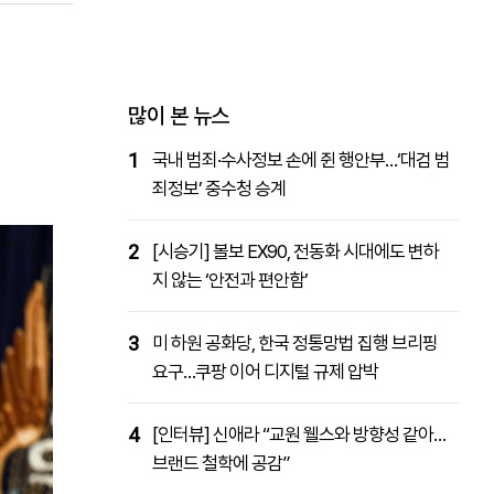
패밀리사이트
마켓파워
아투TV
대학동문골프최강전
많이 본 뉴스
1
국내 범죄·수사정보 손에 쥔 행안부…‘대검 범
죄정보’ 중수청 승계
2
[시승기] 볼보 EX90, 전동화 시대에도 변하
지 않는 ‘안전과 편안함’
3
미 하원 공화당, 한국 정통망법 집행 브리핑
요구…쿠팡 이어 디지털 규제 압박
4
[인터뷰] 신애라 “교원 웰스와 방향성 같아…
브랜드 철학에 공감”