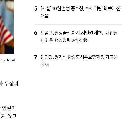
5
[사설] 10월 출범 중수청, 수사 역량 확보에 전
력을
6
트럼프, 원정출산 아기 시민권 제한…대법원
패소 뒤 행정명령 2건 강행
7
런민망, 권기식 한중도시우호협회장 기고문
간 기념 행
게재
들과 무장괴
찬 암살미
하지 않고