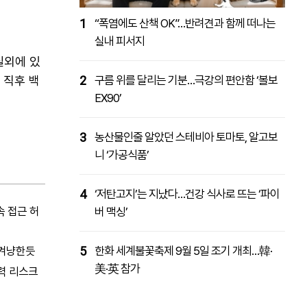
1
“폭염에도 산책 OK”…반려견과 함께 떠나는
실내 피서지
실외에 있
 직후 백
2
구름 위를 달리는 기분…극강의 편안함 ‘볼보
EX90’
3
농산물인줄 알았던 스테비아 토마토, 알고보
니 ‘가공식품’
4
‘저탄고지’는 지났다…건강 식사로 뜨는 ‘파이
속 접근 허
버 맥싱’
 겨냥한듯
5
한화 세계불꽃축제 9월 5일 조기 개최…韓·
美·英 참가
력 리스크