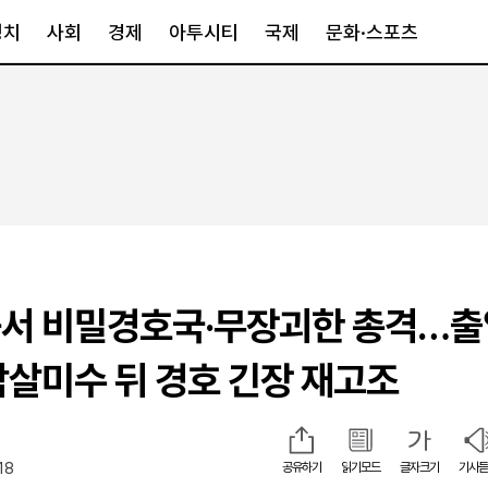
정치
사회
경제
아투시티
국제
문화·스포츠
경제
아투시티
국제
경제일반
종합
세계일반
정책
메트로
아시아·호주
금융·증권
경기·인천
북미
산업
세종·충청
중남미
IT·과학
영남
유럽
근서 비밀경호국·무장괴한 총격…
부동산
호남
중동·아프리
유통
강원
암살미수 뒤 경호 긴장 재고조
중기·벤처
제주
18
공유하기
읽기모드
글자크기
기사듣
인스타그램