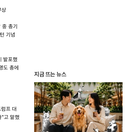
부상
 중 총기
턴 기념
게 발포했
명도 총에
지금 뜨는 뉴스
트럼프 대
다"고 말했