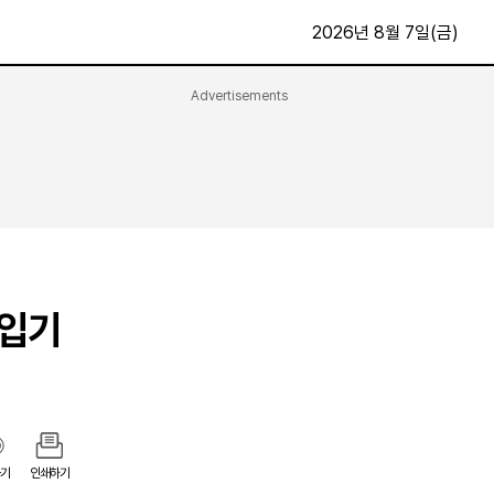
2026년 8월 7일(금)
Advertisements
문화·스포츠
최신
전체
방송
지면보기
가요
구독신청
영화
First Edition
문화
후원하기
출입기
카
종교
제보24시
스포츠
알립니다
여행
기
인쇄하기