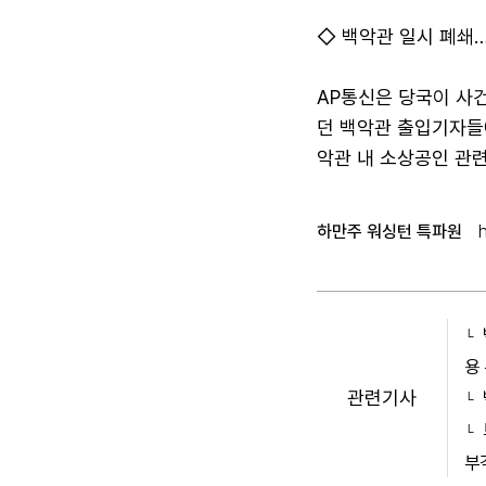
◇ 백악관 일시 폐쇄
AP통신은 당국이 사건
던 백악관 출입기자들
악관 내 소상공인 관
하만주 워싱턴 특파원
용
관련기사
부