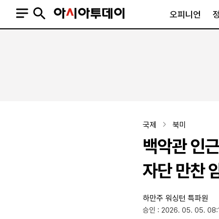
오피니언
오피니언
정치
사회
사설
정치일반
사회일반
칼럼·기고
청와대
사건·사고
기자의 눈
국회·정당
법원·검찰
피플
북한
교육·행정
국제
북미
외교
노동·복지·환경
백악관 인
국방
보건·의학
정부
자단 만찬 
하만주 워싱턴 특파원
SNS
승인 : 2026. 05. 05. 08:
뉴스스탠드
네이버블로그
아투TV(유튜브)
페이스북