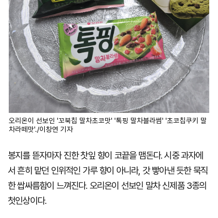
오리온이 선보인 '꼬북칩 말차초코맛' '톡핑 말차블라썸' '초코칩쿠키 말
차라떼맛'./이창연 기자
봉지를 뜯자마자 진한 찻잎 향이 코끝을 맴돈다. 시중 과자에
서 흔히 맡던 인위적인 가루 향이 아니라, 갓 빻아낸 듯한 묵직
한 쌉싸름함이 느껴진다. 오리온이 선보인 말차 신제품 3종의
첫인상이다.