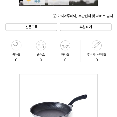
ⓒ 아시아투데이, 무단전재 및 재배포 금지
Unmute
신문구독
후원하기
좋아요
슬퍼요
화나요
후속기사 원해요
0
0
0
0