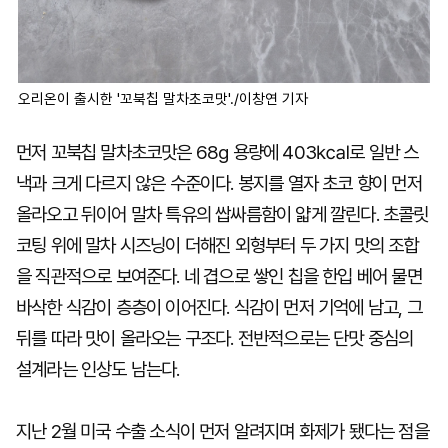
오리온이 출시한 '꼬북칩 말차초코맛'./이창연 기자
먼저 꼬북칩 말차초코맛은 68g 용량에 403㎉로 일반 스
낵과 크게 다르지 않은 수준이다. 봉지를 열자 초코 향이 먼저
올라오고 뒤이어 말차 특유의 쌉싸름함이 얇게 깔린다. 초콜릿
코팅 위에 말차 시즈닝이 더해진 외형부터 두 가지 맛의 조합
을 직관적으로 보여준다. 네 겹으로 쌓인 칩을 한입 베어 물면
바삭한 식감이 층층이 이어진다. 식감이 먼저 기억에 남고, 그
뒤를 따라 맛이 올라오는 구조다. 전반적으로는 단맛 중심의
설계라는 인상도 남는다.
지난 2월 미국 수출 소식이 먼저 알려지며 화제가 됐다는 점을