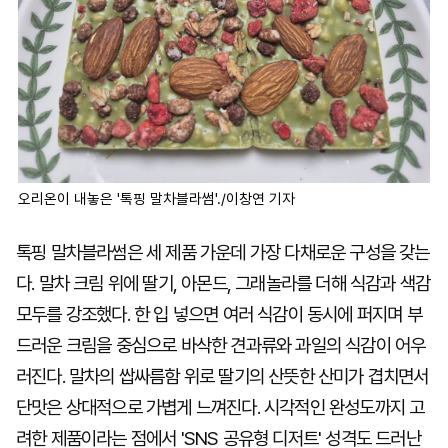
오리온이 내놓은 '톡핑 말차블라썸'./이창연 기자
톡핑 말차블라썸은 세 제품 가운데 가장 다채로운 구성을 갖는
다. 말차 크림 위에 딸기, 아몬드, 그래놀라를 더해 식감과 색감
모두를 강조했다. 한 입 넣으면 여러 식감이 동시에 퍼지며 부
드러운 크림을 중심으로 바삭한 견과류와 과일의 식감이 어우
러진다. 말차의 쌉싸름함 위로 딸기의 산뜻한 산미가 겹치면서
단맛은 상대적으로 가볍게 느껴진다. 시각적인 완성도까지 고
려한 제품이라는 점에서 'SNS 공유형 디저트' 성격도 드러난