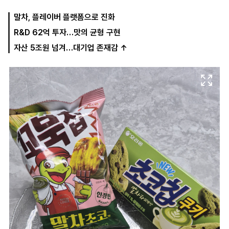
말차, 플레이버 플랫폼으로 진화
R&D 62억 투자…맛의 균형 구현
마
운
대
켓
세
학
자산 5조원 넘겨…대기업 존재감 ↑
파
동
워
문
골
프