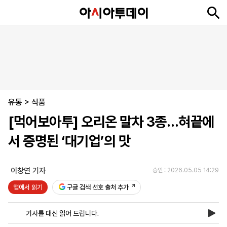
뉴
최
속
정
사
경
국
오
피
아
문
포
스
신
보
치
회
제
제
피
플
투
화
토
니
시
·
유통
언
티
스
>
식품
포
[먹어보아투] 오리온 말차 3종…혀끝에
츠
서 증명된 ‘대기업’의 맛
ENGLISH
中
Tiếng
文
Việt
이창연 기자
승인 : 2026.05.05 14:29
앱에서 읽기
구글 검색 선호 출처 추가
지
신
후
제
회
앱
면
문
원
보
사
설
기사를 대신 읽어 드립니다.
보
구
하
24
소
치
기
독
기
시
개