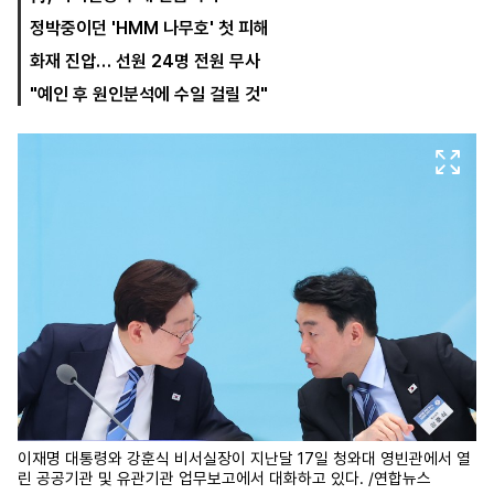
정박중이던 'HMM 나무호' 첫 피해
화재 진압… 선원 24명 전원 무사
마
운
대
"예인 후 원인분석에 수일 걸릴 것"
켓
세
학
파
동
워
문
골
프
이재명 대통령와 강훈식 비서실장이 지난달 17일 청와대 영빈관에서 열
린 공공기관 및 유관기관 업무보고에서 대화하고 있다. /연합뉴스