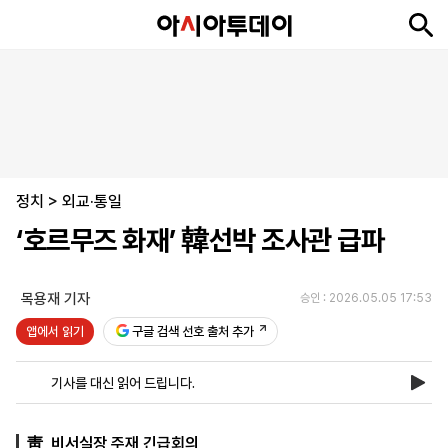
뉴
최
속
정
사
경
국
오
피
아
문
포
스
신
보
치
회
제
제
피
플
투
화
토
니
시
·
정치
언
티
스
>
외교·통일
포
‘호르무즈 화재’ 韓선박 조사관 급파
츠
목용재 기자
승인 : 2026.05.05 17:53
ENGLISH
中
Tiếng
文
Việt
앱에서 읽기
구글 검색 선호 출처 추가
기사를 대신 읽어 드립니다.
지
신
후
제
회
앱
면
문
원
보
사
설
보
구
하
24
소
치
靑, 비서실장 주재 긴급회의
기
독
기
시
개