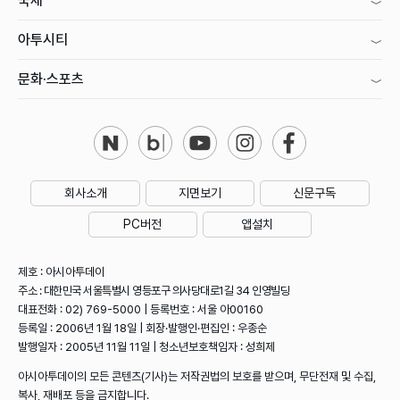
국제
아투시티
문화·스포츠
회사소개
지면보기
신문구독
PC버전
앱설치
제호 : 아시아투데이
주소 : 대한민국 서울특별시 영등포구 의사당대로1길 34 인영빌딩
대표전화 : 02) 769-5000 | 등록번호 : 서울 아00160
등록일 : 2006년 1월 18일 | 회장·발행인·편집인 : 우종순
발행일자 : 2005년 11월 11일 | 청소년보호책임자 : 성희제
아시아투데이의 모든 콘텐츠(기사)는 저작권법의 보호를 받으며, 무단전재 및 수집,
복사, 재배포 등을 금지합니다.