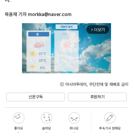
목용재 기자
morkka@naver.com
더보기
arrow_forward_ios
ⓒ 아시아투데이, 무단전재 및 재배포 금지
Unmute
신문구독
후원하기
좋아요
슬퍼요
화나요
후속기사 원해요