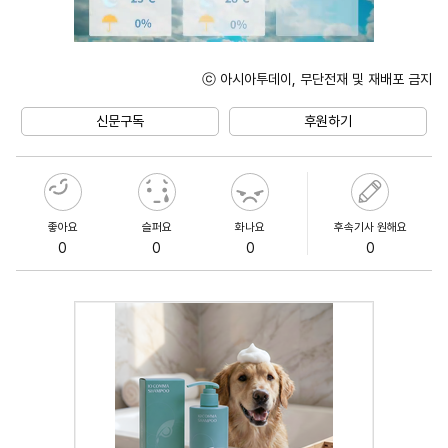
ⓒ 아시아투데이, 무단전재 및 재배포 금지
Unmute
신문구독
후원하기
좋아요
슬퍼요
화나요
후속기사 원해요
0
0
0
0