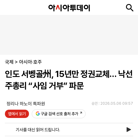
뉴
최
속
정
사
경
국
오
피
아
문
포
스
신
보
치
회
제
제
피
플
투
화
토
니
시
·
국제
언
티
스
>
아시아·호주
포
인도 서벵골州, 15년만 정권교체… 낙선
츠
주총리 “사임 거부” 파문
ENGLISH
中
Tiếng
文
Việt
정리나 하노이 특파원
승인 : 2026.05.06 09:57
앱에서 읽기
구글 검색 선호 출처 추가
지
신
후
제
회
앱
면
문
원
보
사
설
기사를 대신 읽어 드립니다.
보
구
하
24
소
치
기
독
기
시
개