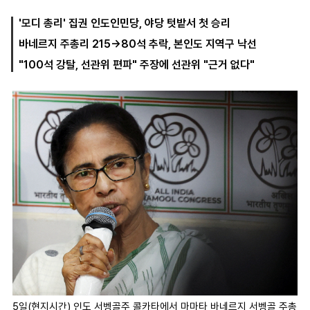
'모디 총리' 집권 인도인민당, 야당 텃밭서 첫 승리
바네르지 주총리 215→80석 추락, 본인도 지역구 낙선
마
운
대
켓
세
학
"100석 강탈, 선관위 편파" 주장에 선관위 "근거 없다"
파
동
워
문
골
프
5일(현지시간) 인도 서벵골주 콜카타에서 마마타 바네르지 서벵골 주총