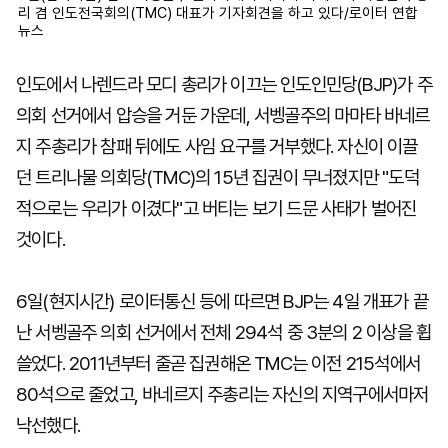
리 겸 인도전국회의(TMC) 대표가 기자회견을 하고 있다/로이터 연합
뉴스
인도에서 나렌드라 모디 총리가 이끄는 인도인민당(BJP)가 주
의회 선거에서 압승을 거둔 가운데, 서벵골주의 마마타 바네르
지 주총리가 참패 뒤에도 사임 요구를 거부했다. 자신이 이끌
던 트리나물 의회당(TMC)의 15년 집권이 무너졌지만 "도덕
적으로는 우리가 이겼다"고 버티는 보기 드문 사태가 벌어진
것이다.
6일(현지시간) 로이터통신 등에 따르면 BJP는 4일 개표가 끝
난 서벵골주 의회 선거에서 전체 294석 중 3분의 2 이상을 휩
쓸었다. 2011년부터 줄곧 집권해온 TMC는 이전 215석에서
80석으로 줄었고, 바네르지 주총리는 자신의 지역구에서마저
낙선했다.