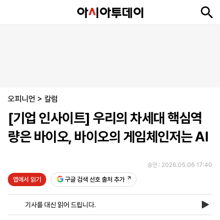
뉴
최
속
정
사
경
국
오
피
아
문
포
스
신
보
치
회
제
제
피
플
투
화
토
니
시
·
오피니언
언
티
스
>
칼럼
포
[기업 인사이트] 우리의 차세대 핵심역
츠
량은 바이오, 바이오의 게임체인저는 AI
ENGLISH
中
Tiếng
文
Việt
승인 : 2026.05.06 17:40
앱에서 읽기
구글 검색 선호 출처 추가
지
신
후
제
회
앱
면
문
원
보
사
설
기사를 대신 읽어 드립니다.
보
구
하
24
소
치
기
독
기
시
개