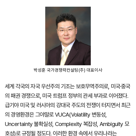
마
운
대
켓
세
학
파
동
워
문
골
프
박성훈 국가경쟁력컨설팅(주) 대표이사
세계 각국의 자국 우선주의 기조는 보호무역주의로, 미국·중국
의 패권 경쟁으로, 미국 트럼프 정부의 관세 부과로 이어졌다.
급기야 미국 및 러시아의 강대국 주도의 전쟁이 터지면서 최근
의 경영환경은 그야말로 VUCA(Volatility 변동성,
Uncertainty 불확실성, Complexity 복잡성, Ambiguity 모
호성)로 규정될 정도다. 이러한 환경 속에서 우리나라는