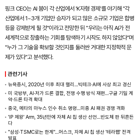
핑크 CEO는 AI 붐이 각 산업에서 'K자형 경제'를 야기해 "각
산업에서 1~3개 기업만 승자가 되고 많은 소규모 기업은 합병
등을 강제받게 될 것"이라고 전망한 뒤 "우리는 아직 AI가 전
세계적으로 창출하는 기회를 탐색하기 시작도 하지 않았다"며
"누가 그 기술을 확보할 것인지를 둘러싼 거대한 지정학적 문
제가 있다"고 분석했다.
관련기사
뉴욕증시, 2020년 이후 최대 랠리…빅테크·AI에 사상 최고 경신
미 국방부, AI·저가 드론 결합, 전쟁 수행 방식 재편…구글 기밀 계
약·드론 타격 확대
중국, 메타의 마누스 인수 취소 명령…미중 AI 패권 경쟁 격화
'IP 제왕' Arm, 35년만에 자체 AI 칩 생산 선언…반도체 판 뒤흔든
다
"삼성·TSMC로는 한계"…머스크, 자체 AI 칩 생산 '테라팹' 전격
발표