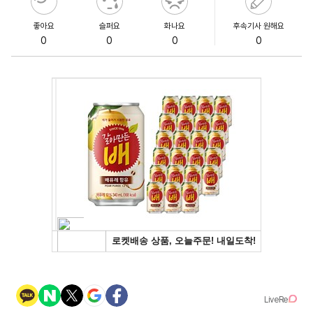
좋아요
슬퍼요
화나요
후속기사 원해요
0
0
0
0