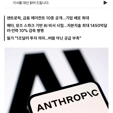
기사를 대신 읽어 드립니다.
마
운
대
앤트로픽, 금융 에이전트 10종 공개…기업 배포 확대
켓
세
학
메타, 뮤즈 스파크 기반 AI 비서 시험…자본지출 최대 1450억달
파
동
러·인력 10% 감축 병행
워
문
골
월가 "1조달러 투자 의미...버블 아닌 공급 부족"
프