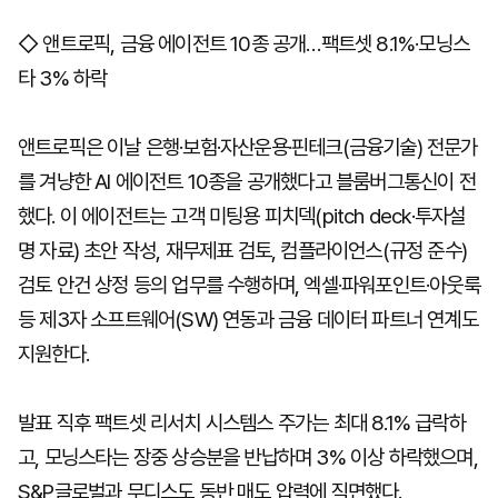
◇ 앤트로픽, 금융 에이전트 10종 공개…팩트셋 8.1%·모닝스
타 3% 하락
앤트로픽은 이날 은행·보험·자산운용·핀테크(금융기술) 전문가
를 겨냥한 AI 에이전트 10종을 공개했다고 블룸버그통신이 전
했다. 이 에이전트는 고객 미팅용 피치덱(pitch deck·투자설
명 자료) 초안 작성, 재무제표 검토, 컴플라이언스(규정 준수)
검토 안건 상정 등의 업무를 수행하며, 엑셀·파워포인트·아웃룩
등 제3자 소프트웨어(SW) 연동과 금융 데이터 파트너 연계도
지원한다.
발표 직후 팩트셋 리서치 시스템스 주가는 최대 8.1% 급락하
고, 모닝스타는 장중 상승분을 반납하며 3% 이상 하락했으며,
S&P글로벌과 무디스도 동반 매도 압력에 직면했다.