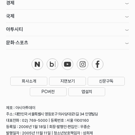
경제
국제
아투시티
문화·스포츠
회사소개
지면보기
신문구독
PC버전
앱설치
제호 : 아시아투데이
주소 : 대한민국 서울특별시 영등포구 의사당대로1길 34 인영빌딩
대표전화 : 02) 769-5000 | 등록번호 : 서울 아00160
등록일 : 2006년 1월 18일 | 회장·발행인·편집인 : 우종순
발행일자 : 2005년 11월 11일 | 청소년보호책임자 : 성희제