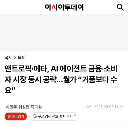
뉴
최
속
정
사
경
국
오
피
아
문
포
스
신
보
치
회
제
제
피
플
투
화
토
니
시
·
국제
언
티
스
>
북미
포
앤트로픽·메타, AI 에이전트 금융·소비
츠
자 시장 동시 공략…월가 “거품보다 수
ENGLISH
中
Tiếng
요”
文
Việt
하만주 워싱턴 특파원
승인 : 2026.05.06 13:23
지
신
후
제
회
앱
앱에서 읽기
구글 검색 선호 출처 추가
면
문
원
보
사
설
보
구
하
24
소
치
기
독
기
시
개