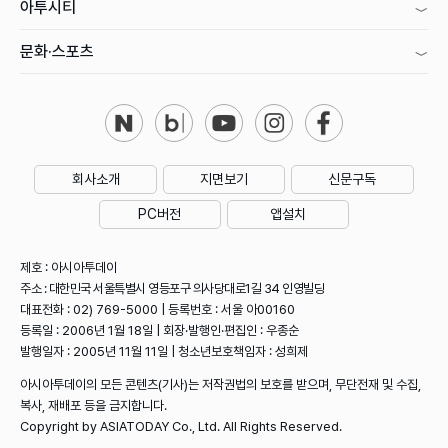
아투시티
문화·스포츠
회사소개
지면보기
신문구독
PC버전
앱설치
제호 : 아시아투데이
주소 : 대한민국 서울특별시 영등포구 의사당대로1길 34 인영빌딩
대표전화 : 02) 769-5000 | 등록번호 : 서울 아00160
등록일 : 2006년 1월 18일 | 회장·발행인·편집인 : 우종순
발행일자 : 2005년 11월 11일 | 청소년보호책임자 : 성희제
아시아투데이의 모든 콘텐츠(기사)는 저작권법의 보호를 받으며, 무단전재 및 수집,
복사, 재배포 등을 금지합니다.
Copyright by ASIATODAY Co., Ltd. All Rights Reserved.