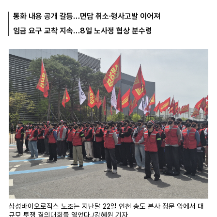
통화 내용 공개 갈등…면담 취소·형사고발 이어져
임금 요구 교착 지속…8일 노사정 협상 분수령
마
운
대
켓
세
학
파
동
워
문
골
프
삼성바이오로직스 노조는 지난달 22일 인천 송도 본사 정문 앞에서 대
규모 투쟁 결의대회를 열었다./강혜원 기자