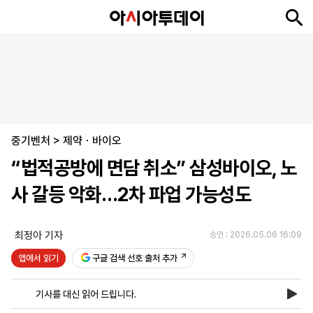
뉴
최
속
정
사
경
국
오
피
아
문
포
스
신
보
치
회
제
제
피
플
투
화
토
니
시
·
중기벤처
언
티
스
>
제약ㆍ바이오
포
“법적공방에 면담 취소” 삼성바이오, 노
츠
사 갈등 악화…2차 파업 가능성도
ENGLISH
中
Tiếng
文
Việt
최정아 기자
승인 : 2026.05.06 16:09
앱에서 읽기
구글 검색 선호 출처 추가
지
신
후
제
회
앱
면
문
원
보
사
설
기사를 대신 읽어 드립니다.
보
구
하
24
소
치
기
독
기
시
개