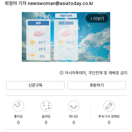
최정아 기자
newswoman@asiatoday.co.kr
더보기
arrow_forward_ios
ⓒ 아시아투데이, 무단전재 및 재배포 금지
Unmute
신문구독
후원하기
좋아요
슬퍼요
화나요
후속기사 원해요
0
0
0
0