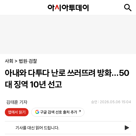
뉴
최
속
정
사
경
국
오
피
아
문
포
스
신
보
치
회
제
제
피
플
투
화
토
니
시
·
사회
언
티
스
>
법원·검찰
포
아내와 다투다 난로 쓰러뜨려 방화…50
츠
대 징역 10년 선고
ENGLISH
中
Tiếng
文
Việt
김태훈 기자
승인 : 2026.05.06 15:04
앱에서 읽기
구글 검색 선호 출처 추가
지
신
후
제
회
앱
면
문
원
보
사
설
기사를 대신 읽어 드립니다.
보
구
하
24
소
치
기
독
기
시
개