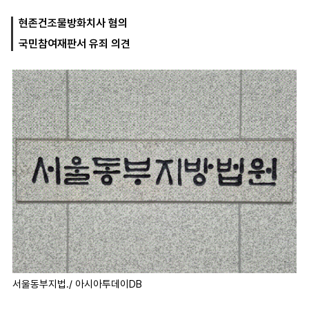
현존건조물방화치사 혐의
국민참여재판서 유죄 의견
마
운
대
켓
세
학
파
동
워
문
골
프
서울동부지법./ 아시아투데이DB