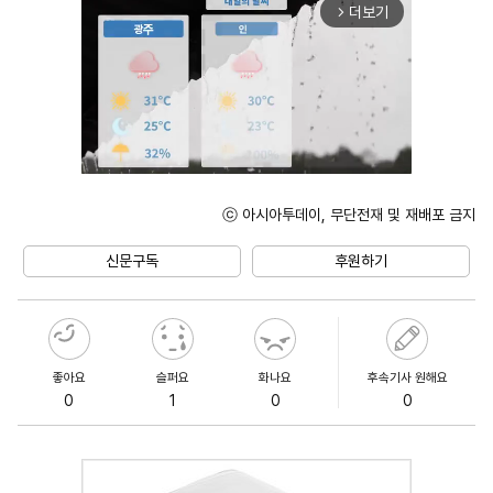
더보기
arrow_forward_ios
ⓒ 아시아투데이, 무단전재 및 재배포 금지
Unmute
신문구독
후원하기
좋아요
슬퍼요
화나요
후속기사 원해요
0
1
0
0