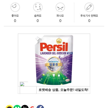
좋아요
슬퍼요
화나요
후속기사 원해요
0
0
0
0