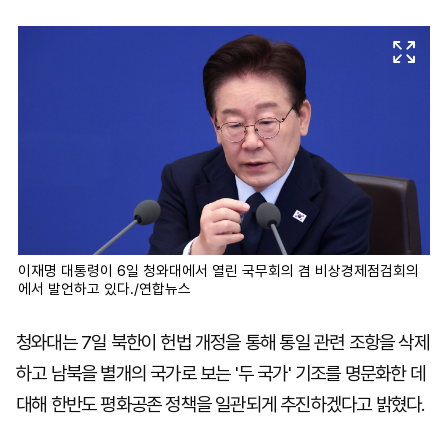
마
운
대
켓
세
학
파
동
워
문
골
프
이재명 대통령이 6일 청와대에서 열린 국무회의 겸 비상경제점검회의
에서 발언하고 있다./연합뉴스
청와대는 7일 북한이 헌법 개정을 통해 통일 관련 조항을 삭제
하고 남북을 별개의 국가로 보는 '두 국가' 기조를 명문화한 데
대해 한반도 평화공존 정책을 일관되게 추진하겠다고 밝혔다.