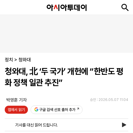
뉴
최
속
정
사
경
국
오
피
아
문
포
스
신
보
치
회
제
제
피
플
투
화
토
니
시
·
정치
언
티
스
>
청와대
포
청와대, 北 ‘두 국가’ 개헌에 “한반도 평
츠
화 정책 일관 추진”
ENGLISH
中
Tiếng
文
Việt
박영훈 기자
승인 : 2026.05.07 11:04
앱에서 읽기
구글 검색 선호 출처 추가
지
신
후
제
회
앱
면
문
원
보
사
설
기사를 대신 읽어 드립니다.
보
구
하
24
소
치
기
독
기
시
개