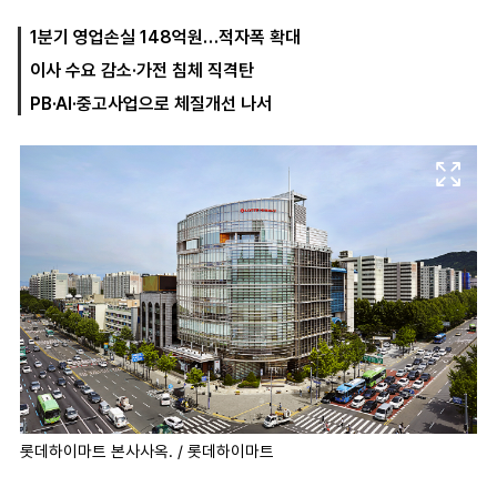
1분기 영업손실 148억원…적자폭 확대
이사 수요 감소·가전 침체 직격탄
마
운
대
켓
세
학
PB·AI·중고사업으로 체질개선 나서
파
동
워
문
골
프
롯데하이마트 본사사옥. / 롯데하이마트