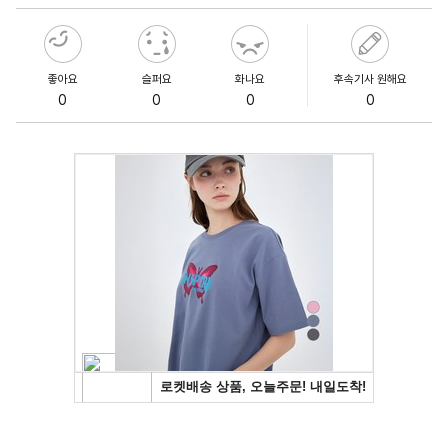
좋아요
슬퍼요
화나요
후속기사 원해요
0
0
0
0