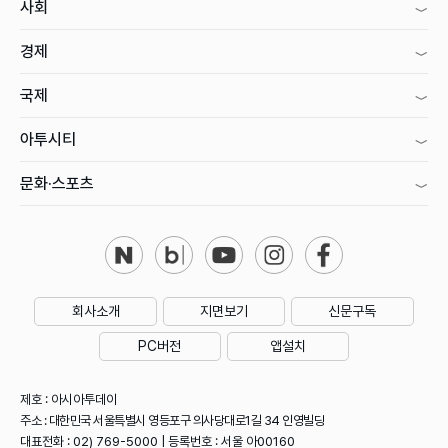
사회
경제
국제
아투시티
문화·스포츠
회사소개
지면보기
신문구독
PC버전
앱설치
제호 : 아시아투데이
주소 : 대한민국 서울특별시 영등포구 의사당대로1길 34 인영빌딩
대표전화 : 02) 769-5000 | 등록번호 : 서울 아00160