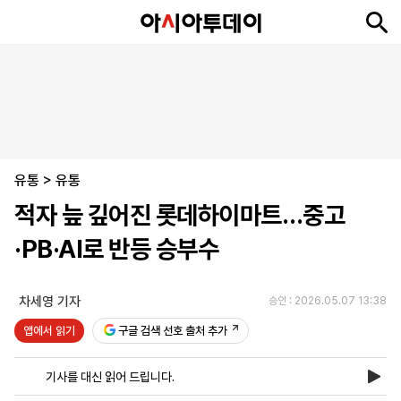
뉴
최
속
정
사
경
국
오
피
아
문
포
스
신
보
치
회
제
제
피
플
투
화
토
니
시
·
유통
언
티
스
>
유통
포
적자 늪 깊어진 롯데하이마트…중고
츠
·PB·AI로 반등 승부수
ENGLISH
中
Tiếng
文
Việt
차세영 기자
승인 : 2026.05.07 13:38
앱에서 읽기
구글 검색 선호 출처 추가
지
신
후
제
회
앱
면
문
원
보
사
설
기사를 대신 읽어 드립니다.
보
구
하
24
소
치
기
독
기
시
개