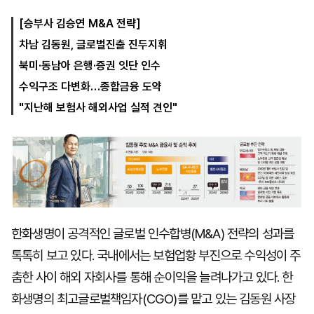
[승부사 김승연 M&A 전략]
차남 김동원, 글로벌진출 진두지휘
마
운
대
켓
세
학
북미·동남아 은행·증권 잇단 인수
파
동
워
문
수익구조 다변화…종합금융 도약
골
"지난해 보험사 해외사업 실적 견인"
프
한화생명이 공격적인 글로벌 인수합병(M&A) 전략의 성과를
톡톡히 보고 있다. 국내에서는 보험업황 부진으로 수익성이 주
춤한 사이 해외 자회사를 통해 순이익을 늘려나가고 있다. 한
화생명의 최고글로벌책임자(CGO)를 맡고 있는 김동원 사장