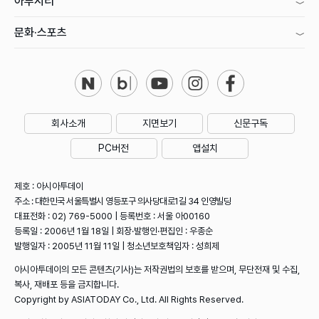
아투시티
문화·스포츠
회사소개
지면보기
신문구독
PC버전
앱설치
제호 : 아시아투데이
주소 : 대한민국 서울특별시 영등포구 의사당대로1길 34 인영빌딩
대표전화 : 02) 769-5000 | 등록번호 : 서울 아00160
등록일 : 2006년 1월 18일 | 회장·발행인·편집인 : 우종순
발행일자 : 2005년 11월 11일 | 청소년보호책임자 : 성희제
아시아투데이의 모든 콘텐츠(기사)는 저작권법의 보호를 받으며, 무단전재 및 수집,
복사, 재배포 등을 금지합니다.
Copyright by ASIATODAY Co., Ltd. All Rights Reserved.