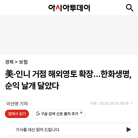
뉴
최
속
정
사
경
국
오
피
아
문
포
스
신
보
치
회
제
제
피
플
투
화
토
니
시
·
경제
언
티
스
>
보험
포
美·인니 거점 해외영토 확장…한화생명,
츠
순익 날개 달았다
ENGLISH
中
Tiếng
文
Việt
이선영 기자
수정 : 2026.05.10 18:19
앱에서 읽기
구글 검색 선호 출처 추가
지
신
후
제
회
앱
면
문
원
보
사
설
기사를 대신 읽어 드립니다.
보
구
하
24
소
치
기
독
기
시
개