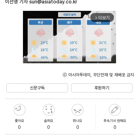
이선영 기자
sun@asiatoday.co.kr
더보기
arrow_forward_ios
ⓒ 아시아투데이, 무단전재 및 재배포 금지
Unmute
신문구독
후원하기
좋아요
슬퍼요
화나요
후속기사 원해요
0
0
0
0