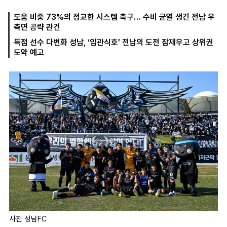
도움 비중 73%의 정교한 시스템 축구… 수비 균열 생긴 전남 우
측면 공략 관건
마
운
대
득점 선수 다변화 성남, ‘임관식호’ 전남의 도전 잠재우고 상위권
켓
세
학
도약 예고
파
동
워
문
골
프
사진 성남FC