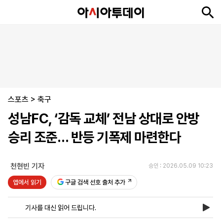
뉴
최
속
정
사
경
국
오
피
아
문
포
스
신
보
치
회
제
제
피
플
투
화
토
니
시
·
스포츠
언
티
스
>
축구
포
성남FC, ‘감독 교체’ 전남 상대로 안방
츠
승리 조준… 반등 기폭제 마련한다
ENGLISH
中
Tiếng
文
Việt
천현빈 기자
승인 : 2026.05.09 10:23
앱에서 읽기
구글 검색 선호 출처 추가
지
신
후
제
회
앱
면
문
원
보
사
설
기사를 대신 읽어 드립니다.
보
구
하
24
소
치
기
독
기
시
개