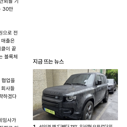
0만회를 기
 30만
 원으로 전
기 매출은
이클이 끝
는 블록체
지금 뜨는 뉴스
 협업을
인 회사들
공략하겠다
 게임사가
1
선입견 깬 ‘디펜더 110’…일상형 오프로더의