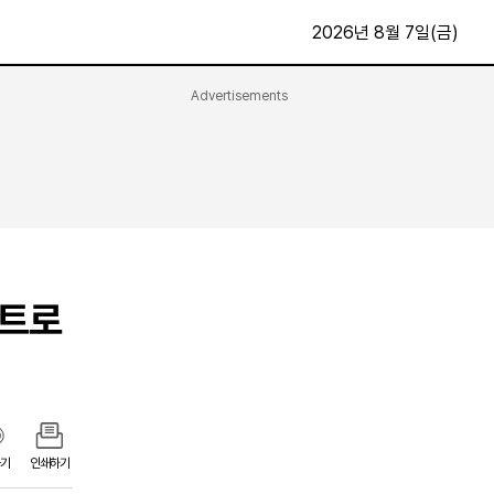
2026년 8월 7일(금)
Advertisements
문화·스포츠
최신
전체
방송
지면보기
가요
구독신청
영화
First Edition
문화
전트로
후원하기
카
종교
제보24시
스포츠
알립니다
여행
기
인쇄하기