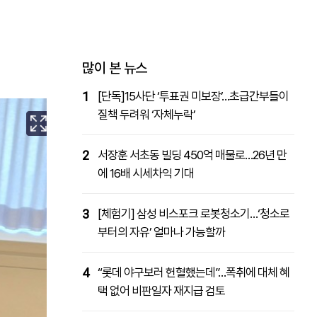
패밀리사이트
마켓파워
아투TV
대학동문골프최강전
많이 본 뉴스
1
[단독]15사단 ‘투표권 미보장’…초급간부들이
질책 두려워 ‘자체누락’
2
서장훈 서초동 빌딩 450억 매물로…26년 만
에 16배 시세차익 기대
3
[체험기] 삼성 비스포크 로봇청소기…‘청소로
부터의 자유’ 얼마나 가능할까
4
“롯데 야구보러 헌혈했는데”…폭취에 대체 혜
택 없어 비판일자 재지급 검토