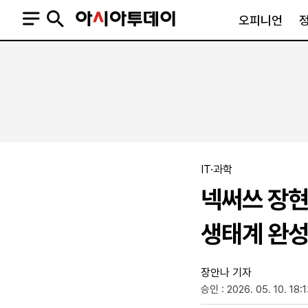
오피니언
오피니언
정치
사회
사설
정치일반
사회일반
칼럼·기고
청와대
사건·사고
기자의 눈
국회·정당
법원·검찰
피플
북한
교육·행정
IT·과학
외교
노동·복지·환경
넥써쓰 장현
국방
보건·의학
정부
생태계 완성
장안나 기자
승인 : 2026. 05. 10. 18:
SNS
뉴스스탠드
네이버블로그
아투TV(유튜브)
페이스북