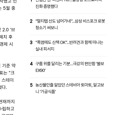
시작했고 인
진화 증명했다
 5월 중
2
“멀티탭 선도 넘어가네”…삼성 비스포크 로봇
청소기 써보니
.0 '브
예치 후
3
“폭염에도 산책 OK”…반려견과 함께 떠나는
 경제 시
실내 피서지
4
구름 위를 달리는 기분…극강의 편안함 ‘볼보
월 기준 약
EX90’
대표는 "크
 스테이
5
농산물인줄 알았던 스테비아 토마토, 알고보
혔다.
니 ‘가공식품’
 현재까지
 수립하고