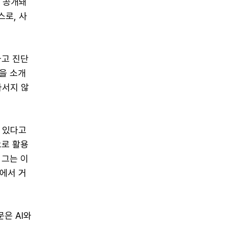
 공개돼
스로, 사
다고 진단
을 소개
나서지 않
 있다고
으로 활용
 그는 이
에서 거
은 AI와