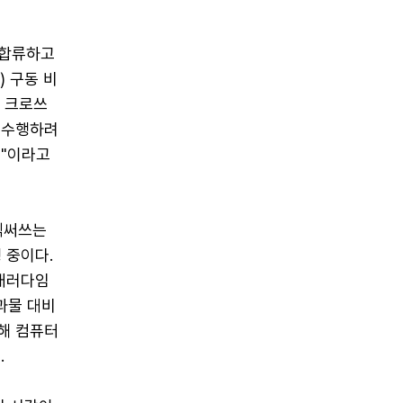
 합류하고
) 구동 비
에 크로쓰
 수행하려
것"이라고
넥써쓰는
행 중이다.
"패러다임
과물 대비
해 컴퓨터
.