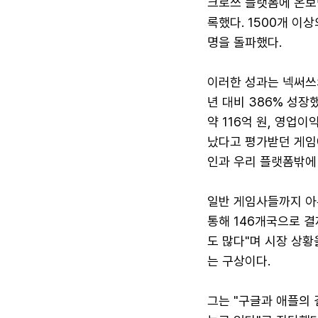
크로쓰 플랫폼에 온보딩
록했다. 1500개 이
명을 돌파했다.
이러한 성과는 넥써쓰의
년 대비 386% 성장
약 116억 원, 영업
났다고 평가받던 게임
인과 우리 플랫폼밖에 
일반 게임사들까지 아
통해 146개국으로 결
도 많다"며 시장 상황
는 구상이다.
그는 "구글과 애플의