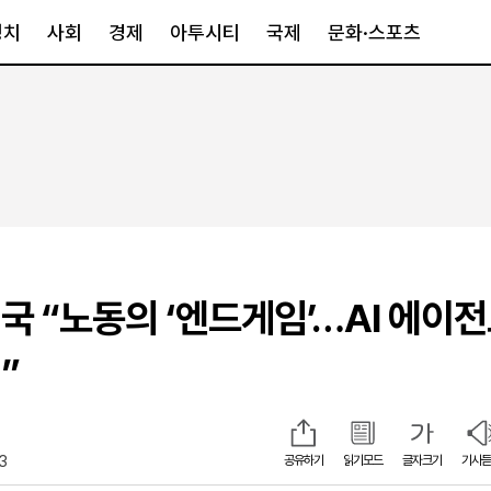
정치
사회
경제
아투시티
국제
문화·스포츠
경제
아투시티
국제
경제일반
종합
세계일반
정책
메트로
아시아·호주
금융·증권
경기·인천
북미
산업
세종·충청
중남미
IT·과학
영남
유럽
국 “노동의 ‘엔드게임’…AI 에이
부동산
호남
중동·아프리
유통
강원
”
중기·벤처
제주
13
공유하기
읽기모드
글자크기
기사듣
인스타그램