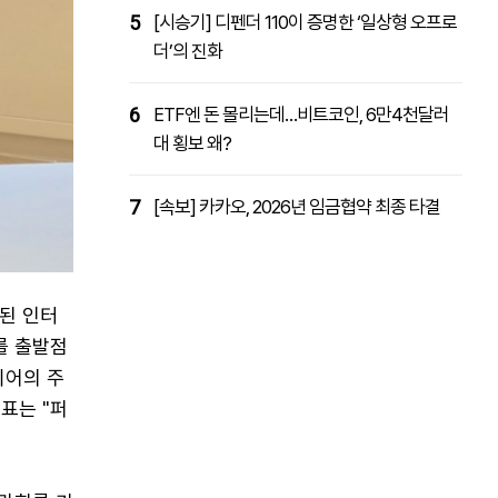
5
[시승기] 디펜더 110이 증명한 ‘일상형 오프로
더’의 진화
6
ETF엔 돈 몰리는데…비트코인, 6만4천달러
대 횡보 왜?
7
[속보] 카카오, 2026년 임금협약 최종 타결
행된 인터
를 출발점
이어의 주
표는 "퍼