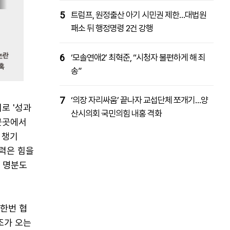
5
트럼프, 원정출산 아기 시민권 제한…대법원
패소 뒤 행정명령 2건 강행
6
‘모솔연애2’ 최혁준, “시청자 불편하게 해 죄
송”
7
‘의장 자리싸움’ 끝나자 교섭단체 쪼개기…양
로 '성과
산시의회 국민의힘 내홍 격화
곳곳에서
 챙기
동력은 힘을
 명분도
 한번 협
노조가 오는