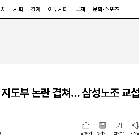
정치
사회
경제
아투시티
국제
문화·스포츠
경제
아투시티
국제
경제일반
종합
세계일반
정책
메트로
아시아·호주
금융·증권
경기·인천
북미
산업
세종·충청
중남미
IT·과학
영남
유럽
에 지도부 논란 겹쳐… 삼성노조 교섭
부동산
호남
중동·아프리
유통
강원
중기·벤처
제주
26
공유하기
읽기모드
글자크기
기사듣
인스타그램