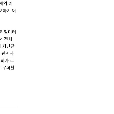
계약 이
보하기 어
 리얼미터
서 전체
시 지난달
계 관계자
신뢰가 크
로 우회할