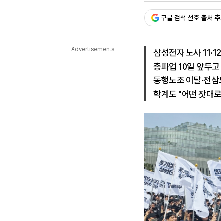
다국어뉴스
ENGLISH
Tiếng Việt
中文
구글 검색 선호 출처 
Advertisements
삼성전자 노사 11·
총파업 10일 앞두고
동행노조 이탈·전삼
학계도 "어떤 잣대로