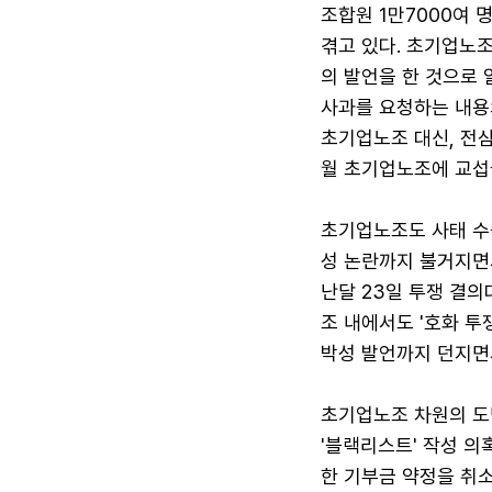
조합원 1만7000여
겪고 있다. 초기업노조
의 발언을 한 것으로
사과를 요청하는 내용
초기업노조 대신, 전삼
월 초기업노조에 교섭
초기업노조도 사태 수
성 논란까지 불거지면
난달 23일 투쟁 결
조 내에서도 '호화 투
박성 발언까지 던지면
초기업노조 차원의 도
'블랙리스트' 작성 의
한 기부금 약정을 취