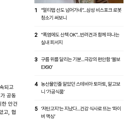
1
“멀티탭 선도 넘어가네”…삼성 비스포크 로봇
청소기 써보니
2
“폭염에도 산책 OK”…반려견과 함께 떠나는
실내 피서지
3
구름 위를 달리는 기분…극강의 편안함 ‘볼보
EX90’
4
농산물인줄 알았던 스테비아 토마토, 알고보
지속되고
니 ‘가공식품’
조가 공동
위한 안건
5
‘저탄고지’는 지났다…건강 식사로 뜨는 ‘파이
았고, 협
버 맥싱’