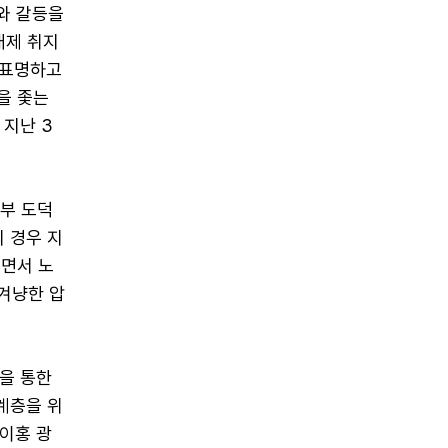
와 갈등을
배제 취지
 표명하고
을 좇는
 지난 3
도부 도덕
 경우 지
지면서 노
 겨냥한 압
을 통한
계층을 위
이홍 광