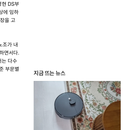
영현 DS부
상에 임하
입장을 고
노조가 내
못하면서다.
서는 다수
기준 부문별
지금 뜨는 뉴스