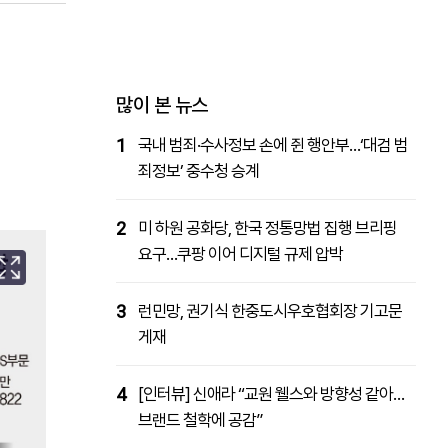
패밀리사이트
마켓파워
아투TV
대학동문골프최강전
많이 본 뉴스
1
국내 범죄·수사정보 손에 쥔 행안부…‘대검 범
죄정보’ 중수청 승계
2
미 하원 공화당, 한국 정통망법 집행 브리핑
요구…쿠팡 이어 디지털 규제 압박
3
런민망, 권기식 한중도시우호협회장 기고문
게재
4
[인터뷰] 신애라 “교원 웰스와 방향성 같아…
브랜드 철학에 공감”