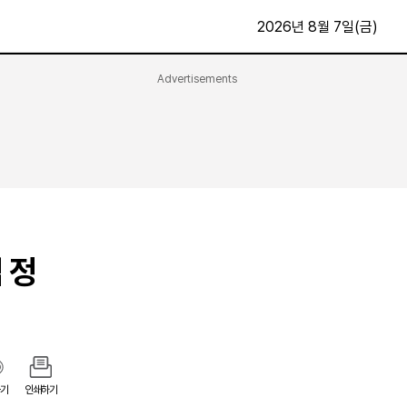
2026년 8월 7일(금)
Advertisements
문화·스포츠
최신
전체
방송
지면보기
가요
구독신청
영화
First Edition
문화
후원하기
 정
카
종교
제보24시
스포츠
알립니다
여행
기
인쇄하기