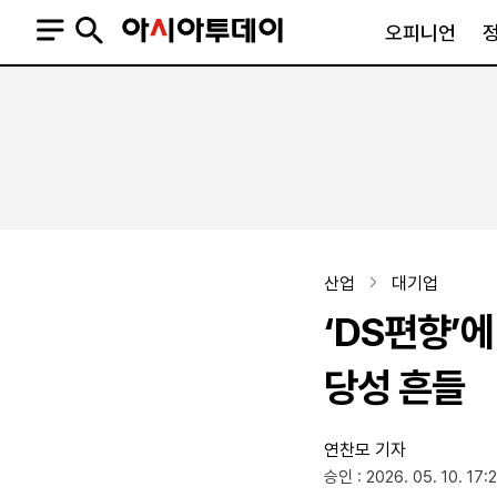
오피니언
오피니언
정치
사회
사설
정치일반
사회일반
칼럼·기고
청와대
사건·사고
기자의 눈
국회·정당
법원·검찰
피플
북한
교육·행정
산업
대기업
외교
노동·복지·환경
‘DS편향’
국방
보건·의학
정부
당성 흔들
연찬모 기자
SNS
승인 : 2026. 05. 10. 17:
뉴스스탠드
네이버블로그
아투TV(유튜브)
페이스북