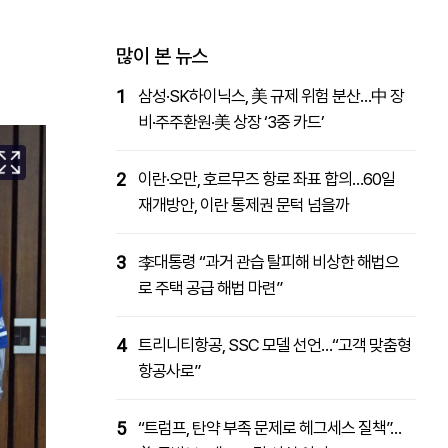
패밀리사이트
마켓파워
아투TV
대학동문골프최강전
많이 본 뉴스
1
삼성·SK하이닉스, 美 규제 위험 분산…中 장
비·주주환원·美 상장 ‘3중 카드’
2
이란·오만, 호르무즈 항로 좌표 합의…60일
재개방안, 이란 통제권 문턱 넘을까
3
李대통령 “과거 관습 탈피해 비상한 해법으
로 주택 공급 해법 마련”
4
트리니티항공, SSC 모델 선언…“고객 맞춤형
항공사로”
5
“트럼프, 탄약 부족 문제로 헤그세스 질책”…