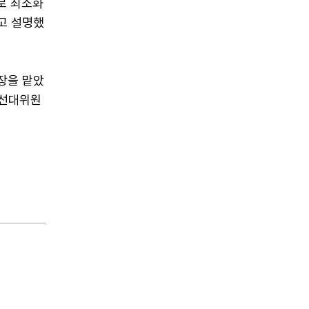
로 최소화
고 설명했
장을 맡았
임선대위원