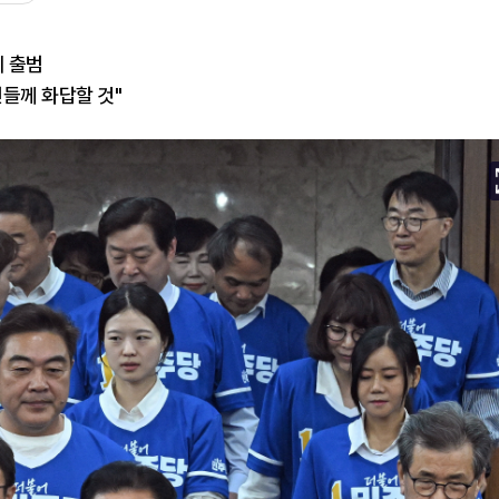
위 출범
들께 화답할 것"