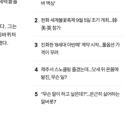
 세력들을
버 맥싱’
2
한화 세계불꽃축제 9월 5일 조기 개최…韓·
다. 그는
美·英 참가
톱니바퀴처
했다.
3
진화한 ‘8세대 아반떼’ 계약 시작…풀옵션 가
격이 무려
4
제주서 스노클링 즐겼는데…닷새 뒤 온몸에
발진, 무슨 일?
5
“무슨 말이 하고 싶은데?”…은근히 싫어하는
말버릇7