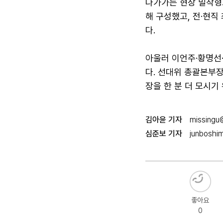
다가가는 현장 밀착형
해 구성했고, 전·현직
다.
아울러 이언주·황명선
다. 선대위 총괄본부
장을 한 분 더 모시기
김아윤 기자
missingu@
심준보 기자
junboshi
좋아요
0