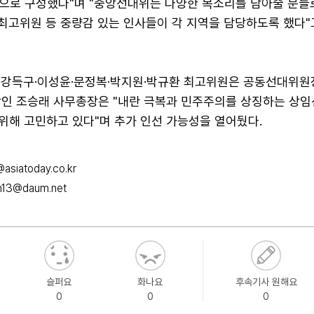
으로 구성했다"며 "중앙선대위는 다양한 목소리를 담아줄 분들
 최고위원 등 중량감 있는 인사들이 각 지역을 담당하도록 했다"
·강득구·이성윤·문정복·박지원·박규환 최고위원은 공동선대위원
장인 조승래 사무총장은 "내란 극복과 민주주의를 상징하는 상
 위해 고민하고 있다"며 추가 인선 가능성을 열어뒀다.
asiatoday.co.kr
m13@daum.net
슬퍼요
화나요
후속기사 원해요
0
0
0