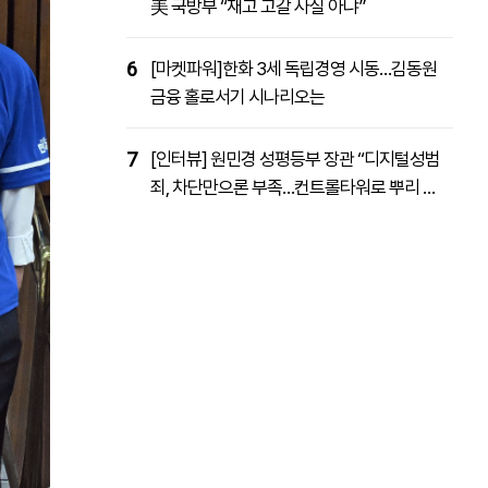
美 국방부 “재고 고갈 사실 아냐”
6
[마켓파워]한화 3세 독립경영 시동…김동원
금융 홀로서기 시나리오는
7
[인터뷰] 원민경 성평등부 장관 “디지털성범
죄, 차단만으론 부족…컨트롤타워로 뿌리 뽑
을 것”