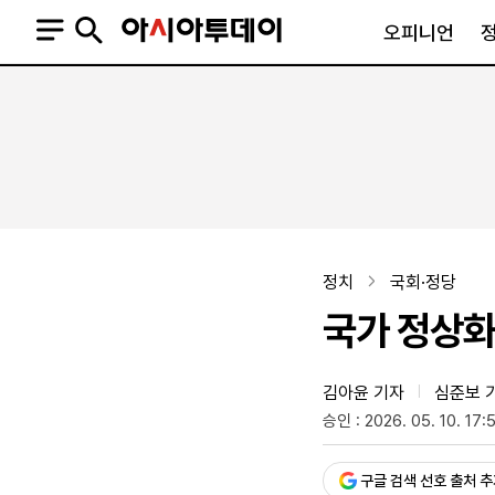
오피니언
오피니언
정치
사회
사설
정치일반
사회일반
칼럼·기고
청와대
사건·사고
기자의 눈
국회·정당
법원·검찰
피플
북한
교육·행정
정치
국회·정당
외교
노동·복지·환경
국가 정상화
국방
보건·의학
정부
김아윤 기자
심준보 
|
승인 : 2026. 05. 10. 17:
SNS
뉴스스탠드
네이버블로그
아투TV(유튜브)
페이스북
구글 검색 선호 출처 