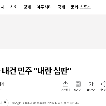
정치
사회
경제
아투시티
국제
문화·스포츠
경제
아투시티
국제
경제일반
종합
세계일반
정책
메트로
아시아·호주
금융·증권
경기·인천
북미
산업
세종·충청
중남미
IT·과학
영남
유럽
 내건 민주 “내란 심판”
부동산
호남
중동·아프리
유통
강원
중기·벤처
제주
기자
51
공유하기
읽기모드
글자크기
기사듣
인스타그램
추가
Google 검색에서 아시아투데이 기사를 더 자주 볼 수 있습니다.