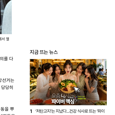
에서 열
지금 뜨는 뉴스
의를 다
지방선거는
 당당히
준동을 뿌
1
‘저탄고지’는 지났다…건강 식사로 뜨는 ‘파이