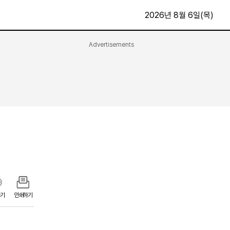
2026년 8월 6일(목)
Advertisements
문화·스포츠
최신
전체
방송
지면보기
가요
구독신청
영화
First Edition
문화
후원하기
카
종교
제보24시
스포츠
알립니다
여행
기
인쇄하기