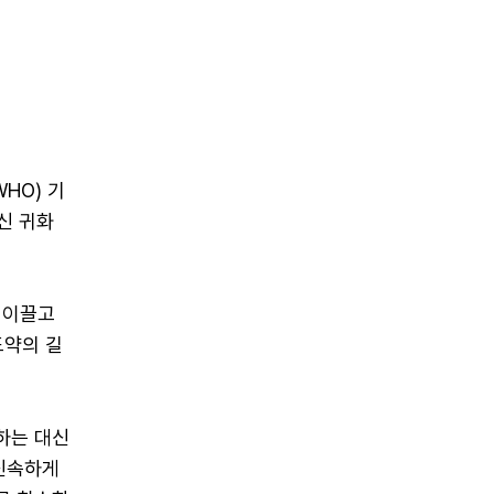
HO) 기
출신 귀화
 이끌고
도약의 길
하는 대신
 신속하게