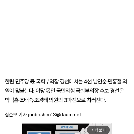
한편 민주당 몫 국회부의장 경선에서는 4선 남인순·민홍철 의
원이 맞붙는다. 야당 몫인 국민의힘 국회부의장 후보 경선은
박덕흠·조배숙·조경태 의원의 3파전으로 치러진다.
심준보 기자
junboshim13@daum.net
더보기
arrow_forward_ios