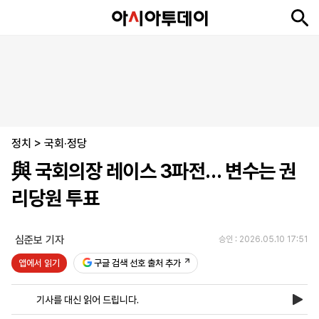
뉴
최
속
정
사
경
국
오
피
아
문
포
스
신
보
치
회
제
제
피
플
투
화
토
니
시
·
정치
언
티
스
>
국회·정당
포
與 국회의장 레이스 3파전… 변수는 권
츠
리당원 투표
ENGLISH
中
Tiếng
文
Việt
심준보 기자
승인 : 2026.05.10 17:51
앱에서 읽기
구글 검색 선호 출처 추가
지
신
후
제
회
앱
면
문
원
보
사
설
기사를 대신 읽어 드립니다.
보
구
하
24
소
치
기
독
기
시
개