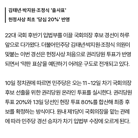
김태년·박지원·조정식 '출사표'
헌정사상 최초 '당심 20%' 반영
마
운
대
켓
세
학
파
동
22대 국회 후반기 입법부를 이끌 국회의장 후보 경선이 하루
워
문
골
앞으로 다가왔다. 더불어민주당 김태년·박지원·조정식 의원이
프
맞붙는 이번 경선은 헌정사상 처음으로 권리당원 투표가 반영
되면서 '막판 표심'을 예단하기 어려운 구도로 전개되고 있다.
10일 정치권에 따르면 민주당은 오는 11~12일 차기 국회의장
후보 선출을 위한 권리당원 온라인 투표를 실시한다. 권리당원
투표 20%와 13일 당선인 현장 투표 80%를 합산해 최종 후
보를 확정하는 방식이다. 원내 제1당이 국회의장을 맡는 관례
에 따라 민주당 경선 승자가 차기 입법부 수장에 오르게 된다.