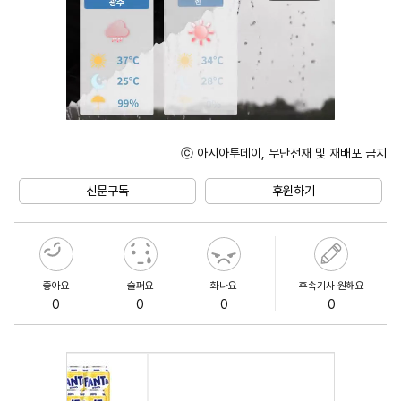
ⓒ 아시아투데이, 무단전재 및 재배포 금지
Unmute
신문구독
후원하기
좋아요
슬퍼요
화나요
후속기사 원해요
0
0
0
0