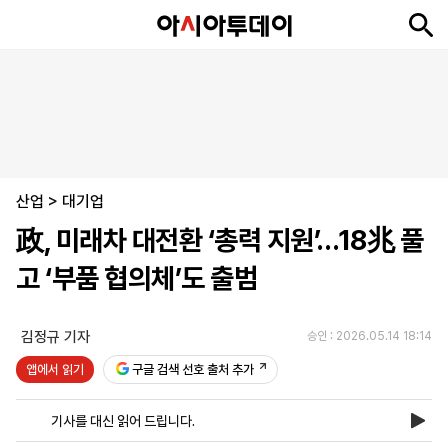
뉴
최
속
정
사
경
국
오
피
아
문
포
스
신
보
치
회
제
제
피
플
투
화
토
니
시
·
산업
언
티
스
>
대기업
포
政, 미래차 대전환 ‘총력 지원’…18兆 풀
츠
고 ‘부품 협의체’도 출범
ENGLISH
中
Tiếng
文
Việt
김정규 기자
승인 : 2026.05.14 18:14
앱에서 읽기
구글 검색 선호 출처 추가
지
신
후
제
회
앱
면
문
원
보
사
설
기사를 대신 읽어 드립니다.
보
구
하
24
소
치
기
독
기
시
개