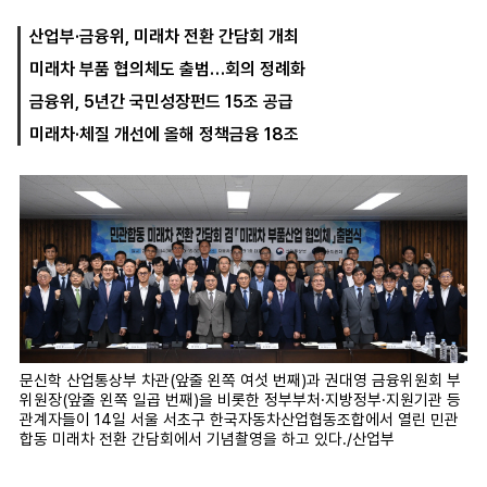
산업부·금융위, 미래차 전환 간담회 개최
미래차 부품 협의체도 출범…회의 정례화
마
운
대
켓
세
학
금융위, 5년간 국민성장펀드 15조 공급
파
동
워
문
미래차·체질 개선에 올해 정책금융 18조
골
프
문신학 산업통상부 차관(앞줄 왼쪽 여섯 번째)과 권대영 금융위원회 부
위원장(앞줄 왼쪽 일곱 번째)을 비롯한 정부부처·지방정부·지원기관 등
관계자들이 14일 서울 서초구 한국자동차산업협동조합에서 열린 민관
합동 미래차 전환 간담회에서 기념촬영을 하고 있다./산업부