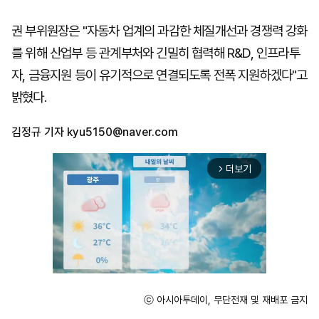
권 부위원장은 "자동차 업계의 과감한 체질개선과 경쟁력 강화
를 위해 산업부 등 관계부처와 긴밀히 협력해 R&D, 인프라투
자, 금융지원 등이 유기적으로 연결되도록 전폭 지원하겠다"고
밝혔다.
김정규 기자
kyu5150@naver.com
더보기
arrow_forward_ios
ⓒ 아시아투데이, 무단전재 및 재배포 금지
Unmute