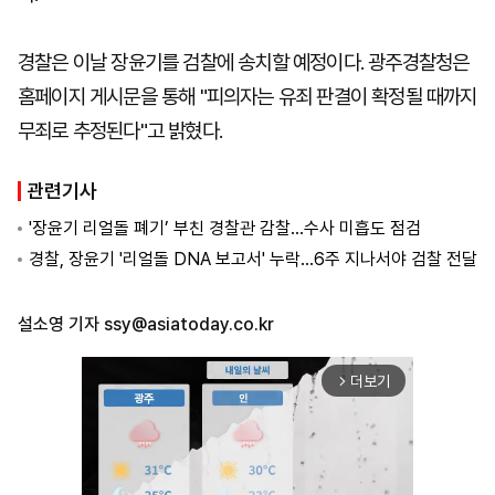
경찰은 이날 장윤기를 검찰에 송치할 예정이다. 광주경찰청은
홈페이지 게시문을 통해 "피의자는 유죄 판결이 확정될 때까지
무죄로 추정된다"고 밝혔다.
관련기사
'장윤기 리얼돌 폐기’ 부친 경찰관 감찰…수사 미흡도 점검
경찰, 장윤기 '리얼돌 DNA 보고서' 누락…6주 지나서야 검찰 전달
설소영 기자
ssy@asiatoday.co.kr
더보기
arrow_forward_ios