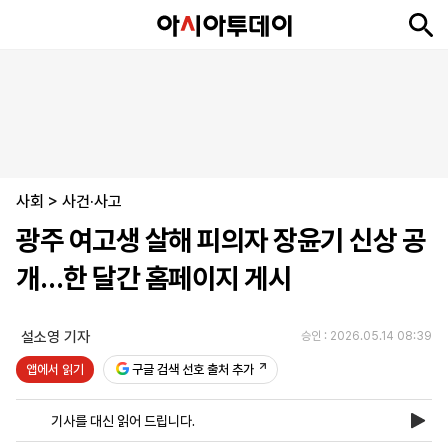
뉴
최
속
정
사
경
국
오
피
아
문
포
스
신
보
치
회
제
제
피
플
투
화
토
니
시
·
사회
언
티
스
>
사건·사고
포
광주 여고생 살해 피의자 장윤기 신상 공
츠
개…한 달간 홈페이지 게시
ENGLISH
中
Tiếng
文
Việt
설소영 기자
승인 : 2026.05.14 08:39
앱에서 읽기
구글 검색 선호 출처 추가
지
신
후
제
회
앱
면
문
원
보
사
설
기사를 대신 읽어 드립니다.
보
구
하
24
소
치
기
독
기
시
개