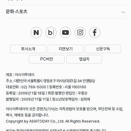
문화·스포츠
회사소개
지면보기
신문구독
PC버전
앱설치
제호 : 아시아투데이
주소 : 대한민국 서울특별시 영등포구 의사당대로1길 34 인영빌딩
대표전화 : 02) 769-5000 | 등록번호 : 서울 아00160
등록일 : 2006년 1월 18일 | 회장·발행인·편집인 : 우종순
발행일자 : 2005년 11월 11일 | 청소년보호책임자 : 성희제
아시아투데이의 모든 콘텐츠(기사)는 저작권법의 보호를 받으며, 무단전재 및 수집,
복사, 재배포 등을 금지합니다.
Copyright by ASIATODAY Co., Ltd. All Rights Reserved.
본지는 한국신문윤리위원회의 서약사로서 신문윤리강령을 준수합니다.