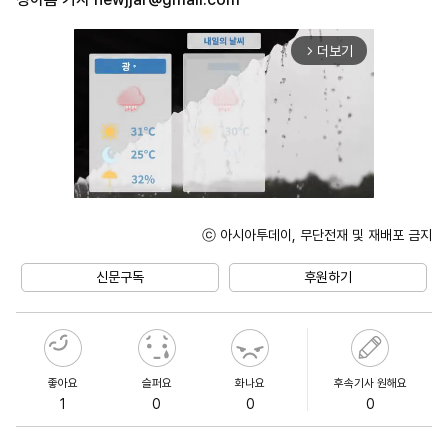
더보기
arrow_forward_ios
ⓒ 아시아투데이, 무단전재 및 재배포 금지
Unmute
신문구독
후원하기
좋아요
슬퍼요
화나요
후속기사 원해요
1
0
0
0