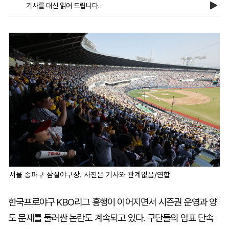
기사를 대신 읽어 드립니다.
마
운
대
켓
세
학
파
동
워
문
골
프
서울 송파구 잠실야구장. 사진은 기사와 관계없음/연합
한국프로야구 KBO리그 흥행이 이어지면서 시즌권 운영과 양
도 문제를 둘러싼 논란도 계속되고 있다. 구단들의 암표 단속