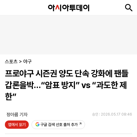
뉴
최
속
정
사
경
국
오
피
아
문
포
스
신
보
치
회
제
제
피
플
투
화
토
니
시
·
스포츠
언
티
스
>
야구
포
프로야구 시즌권 양도 단속 강화에 팬들
츠
갑론을박…“암표 방지” vs “과도한 제
ENGLISH
中
Tiếng
한”
文
Việt
정아름 기자
승인 : 2026.05.17 08:46
지
신
후
제
회
앱
앱에서 읽기
구글 검색 선호 출처 추가
면
문
원
보
사
설
보
구
하
24
소
치
기
독
기
시
개