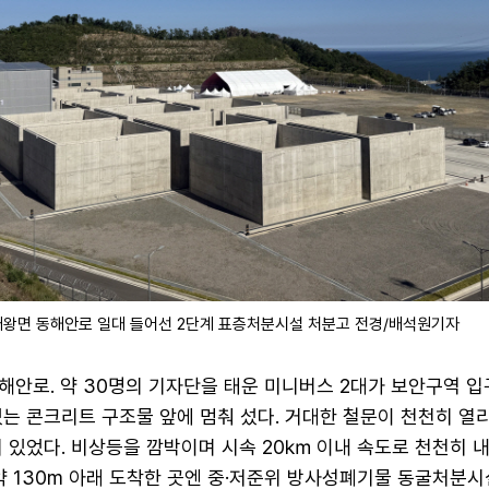
대왕면 동해안로 일대 들어선 2단계 표층처분시설 처분고 전경/배석원기자
해안로. 약 30명의 기자단을 태운 미니버스 2대가 보안구역 입
는 콘크리트 구조물 앞에 멈춰 섰다. 거대한 철문이 천천히 열
어 있었다. 비상등을 깜박이며 시속 20㎞ 이내 속도로 천천히 
 약 130m 아래 도착한 곳엔 중·저준위 방사성폐기물 동굴처분시