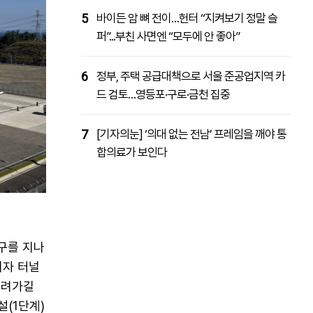
5
바이든 암 뼈 전이…헌터 “지켜보기 정말 슬
퍼”...부친 사면엔 “모두에 안 좋아”
6
정부, 주택 공급대책으로 서울 준공업지역 카
드 검토…영등포·구로·금천 집중
7
[기자의눈] ‘의대 없는 전남’ 프레임을 깨야 통
합의료가 보인다
구를 지나
리자 터널
내려가길
설(1단계)