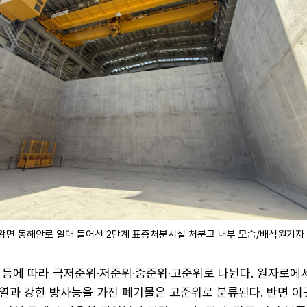
대왕면 동해안로 일대 들어선 2단계 표층처분시설 처분고 내부 모습/배석원기자
 등에 따라 극저준위·저준위·중준위·고준위로 나뉜다. 원자로에서
열과 강한 방사능을 가진 폐기물은 고준위로 분류된다. 반면 이