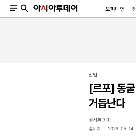
오피니언
오피니언
정치
사회
사설
정치일반
사회일반
칼럼·기고
청와대
사건·사고
기자의 눈
국회·정당
법원·검찰
피플
북한
교육·행정
산업
외교
노동·복지·환경
[르포] 동
국방
보건·의학
정부
거듭난다
배석원 기자
업데이트 : 2026. 05. 14. 
SNS
뉴스스탠드
네이버블로그
아투TV(유튜브)
페이스북