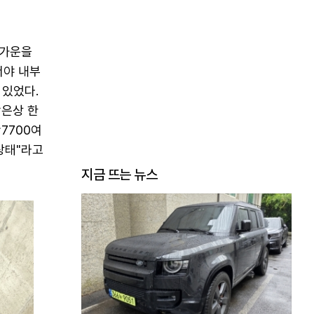
 가운을
서야 내부
 있었다.
박은상 한
7700여
 상태"라고
지금 뜨는 뉴스