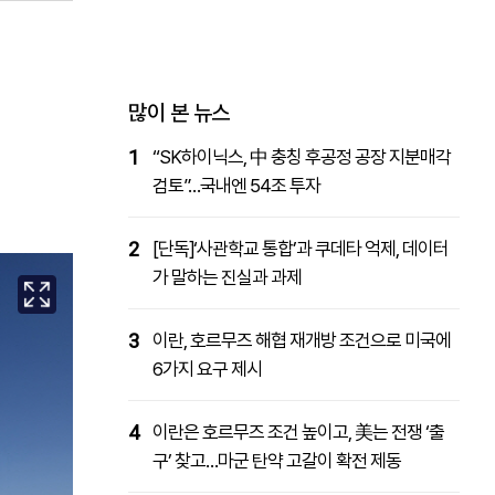
패밀리사이트
마켓파워
아투TV
대학동문골프최강전
많이 본 뉴스
1
“SK하이닉스, 中 충칭 후공정 공장 지분매각
검토”…국내엔 54조 투자
2
[단독]‘사관학교 통합’과 쿠데타 억제, 데이터
가 말하는 진실과 과제
3
이란, 호르무즈 해협 재개방 조건으로 미국에
6가지 요구 제시
4
이란은 호르무즈 조건 높이고, 美는 전쟁 ‘출
구’ 찾고…마군 탄약 고갈이 확전 제동