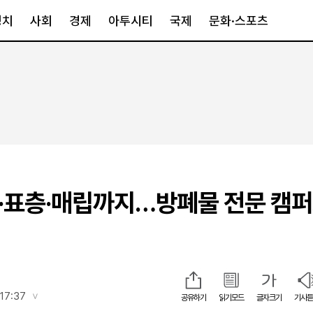
정치
사회
경제
아투시티
국제
문화·스포츠
경제
아투시티
국제
경제일반
종합
세계일반
정책
메트로
아시아·호주
금융·증권
경기·인천
북미
산업
세종·충청
중남미
IT·과학
영남
유럽
굴·표층·매립까지…방폐물 전문 캠
부동산
호남
중동·아프리
유통
강원
중기·벤처
제주
17:37
공유하기
읽기모드
글자크기
기사듣
인스타그램