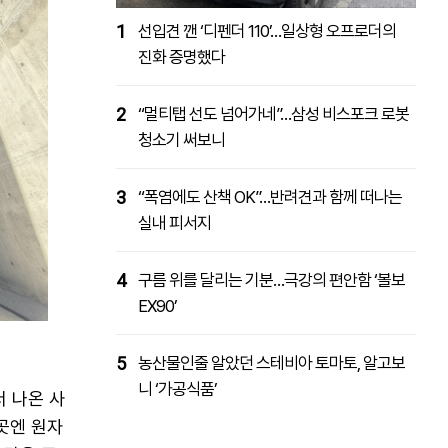
1
선입견 깬 ‘디펜더 110’…일상형 오프로더의
진화 증명했다
2
“멀티탭 선도 넘어가네”…삼성 비스포크 로봇
청소기 써보니
3
“폭염에도 산책 OK”…반려견과 함께 떠나는
실내 피서지
4
구름 위를 달리는 기분…극강의 편안함 ‘볼보
EX90’
5
농산물인줄 알았던 스테비아 토마토, 알고보
니 ‘가공식품’
 나온 사
곳엔 원자