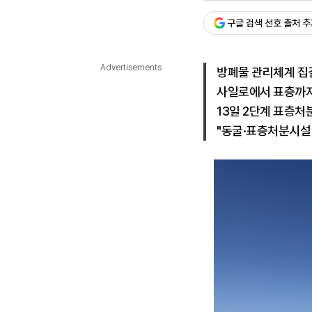
승인 : 2026. 05. 14. 17:
다국어뉴스
구글 검색 선호 출처 
ENGLISH
Tiếng Việt
中文
Advertisements
방폐물 관리체계 집
사일로에서 표층까지
13일 2단계 표층처
"동굴·표층처분시설 