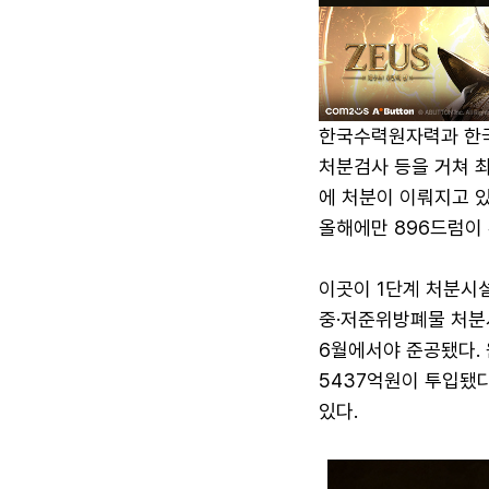
한국수력원자력과 한국
처분검사 등을 거쳐 최
에 처분이 이뤄지고 있
올해에만 896드럼이 
이곳이 1단계 처분시설
중·저준위방폐물 처분시
6월에서야 준공됐다. 
5437억원이 투입됐
있다.