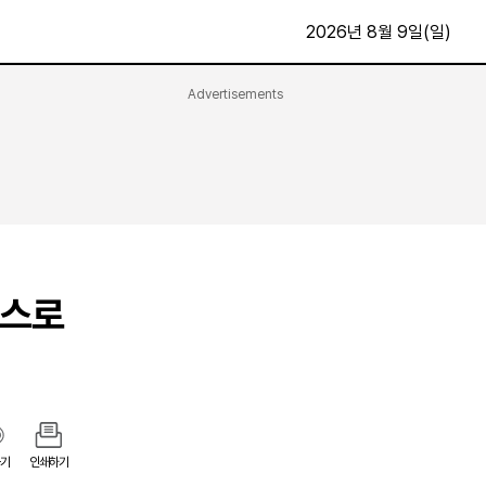
2026년 8월 9일(일)
Advertisements
문화·스포츠
최신
전체
방송
지면보기
가요
구독신청
영화
First Edition
문화
퍼스로
후원하기
카
종교
제보24시
스포츠
알립니다
여행
기
인쇄하기