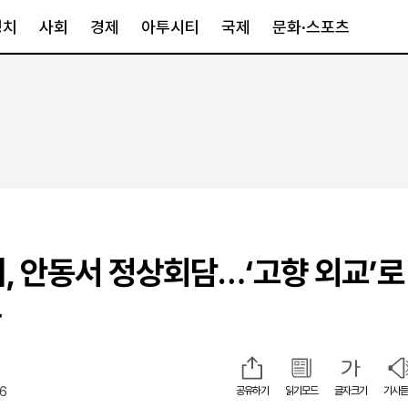
정치
사회
경제
아투시티
국제
문화·스포츠
경제
아투시티
국제
경제일반
종합
세계일반
정책
메트로
아시아·호주
금융·증권
경기·인천
북미
산업
세종·충청
중남미
IT·과학
영남
유럽
, 안동서 정상회담…‘고향 외교’로
부동산
호남
중동·아프리
유통
강원
다
중기·벤처
제주
06
공유하기
읽기모드
글자크기
기사듣
인스타그램