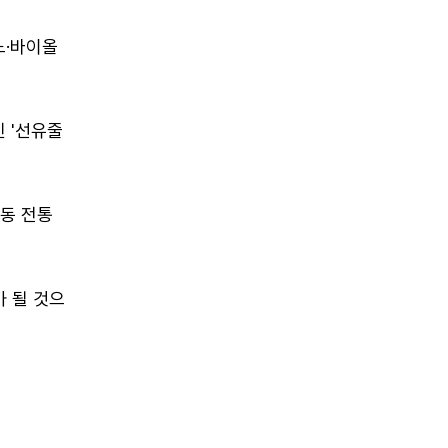
노·바이올
 '선유줄
안동 전통
가 될 것으