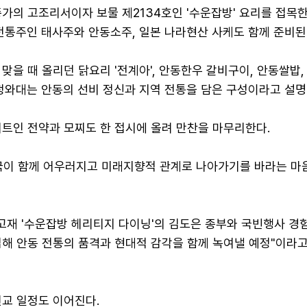
가의 고조리서이자 보물 제2134호인 '수운잡방' 요리를 접목한
전통주인 태사주와 안동소주, 일본 나라현산 사케도 함께 준비된
맞을 때 올리던 닭요리 '전계아', 안동한우 갈비구이, 안동쌀밥,
 청와대는 안동의 선비 정신과 지역 전통을 담은 구성이라고 설명
저트인 전약과 모찌도 한 접시에 올려 만찬을 마무리한다.
국이 함께 어우러지고 미래지향적 관계로 나아가기를 바라는 마
고재 '수운잡방 헤리티지 다이닝'의 김도은 종부와 국빈행사 경
업해 안동 전통의 품격과 현대적 감각을 함께 녹여낼 예정"이라
친교 일정도 이어진다.