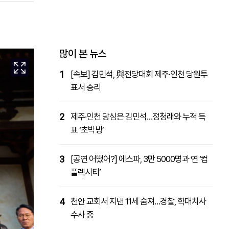
패밀리사이트
마켓파워
아투TV
대학동문골프최강전
많이 본 뉴스
1
[속보] 김민석, 與전당대회 제주·인천 당원투
표서 승리
2
제주·인천 당심은 김민석…정청래와 누적 득
표 ‘초박빙’
3
[공연 어땠어?] 에스파, 3만 5000명과 연 ‘컴
플렉시티’
4
천안 교회서 지낸 11세 숨져…경찰, 학대치사
수사 중