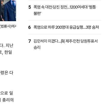
5
폭염 속 대전·당진 정전…1200여세대 ‘찜통
불편’
(법륭사)에서
6
폭염으로 하루 200명대 응급실행…3명 숨져
7
김민석이 이겼다…與 제주·인천 당원투표서
다. 지난
승리
, 한일
통령은 다
정으로 일
치 총리의