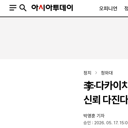
오피니언
오피니언
정치
사회
사설
정치일반
사회일반
칼럼·기고
청와대
사건·사고
기자의 눈
국회·정당
법원·검찰
피플
북한
교육·행정
정치
청와대
외교
노동·복지·환경
李·다카이치
국방
보건·의학
정부
신뢰 다진
박영훈 기자
SNS
승인 : 2026. 05. 17. 15:
뉴스스탠드
네이버블로그
아투TV(유튜브)
페이스북