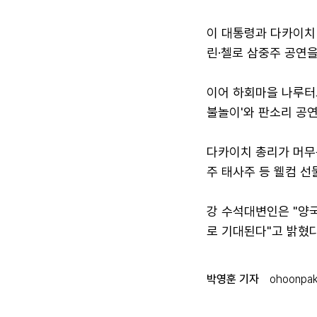
이 대통령과 다카이치
린·첼로 삼중주 공연을
이어 하회마을 나루터
불놀이'와 판소리 공연
다카이치 총리가 머무
주 태사주 등 웰컴 선
강 수석대변인은 "양국
로 기대된다"고 밝혔다
박영훈 기자
ohoonpa