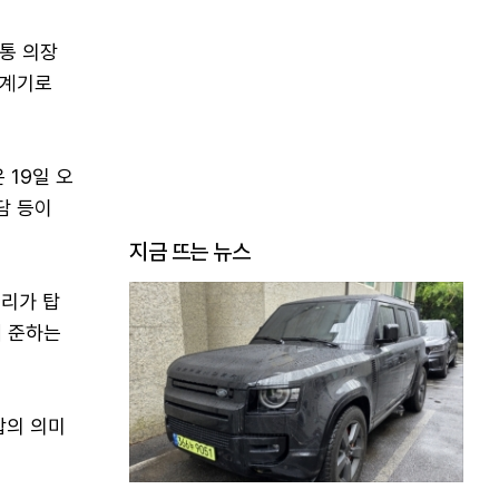
통 의장
 계기로
 19일 오
담 등이
지금 뜨는 뉴스
총리가 탑
에 준하는
합의 의미