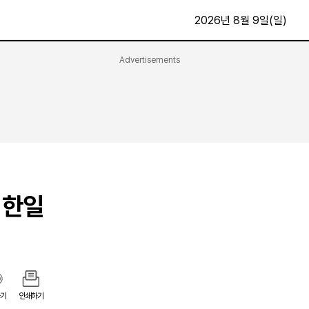
2026년 8월 9일(일)
Advertisements
문화·스포츠
최신
전체
방송
지면보기
가요
구독신청
영화
First Edition
문화
후원하기
 한일
카
종교
제보24시
스포츠
알립니다
여행
기
인쇄하기