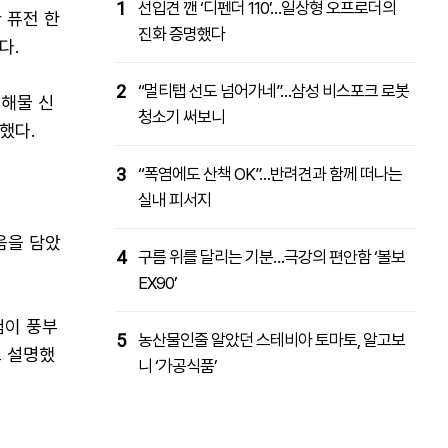
1
선입견 깬 ‘디펜더 110’…일상형 오프로더의
 퓨전 한
진화 증명했다
다.
2
“멀티탭 선도 넘어가네”…삼성 비스포크 로봇
 해물 신
청소기 써보니
했다.
3
“폭염에도 산책 OK”…반려견과 함께 떠나는
실내 피서지
음을 담았
4
구름 위를 달리는 기분…극강의 편안함 ‘볼보
EX90’
험이 풍부
5
농산물인줄 알았던 스테비아 토마토, 알고보
고 설명했
니 ‘가공식품’