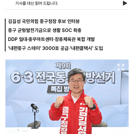
기사를 대신 읽어 드립니다.
마
운
대
김길성 국민의힘 중구청장 후보 인터뷰
켓
세
학
중구 균형발전기금으로 생활 SOC 확충
파
동
워
문
DDP 일대·충무아트센터·장충체육관 복합 개발
골
프
'내편중구 스테이' 3000호 공급·'내편콜택시' 도입