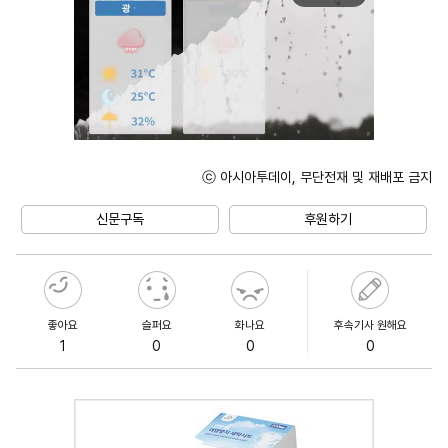
ⓒ 아시아투데이, 무단전재 및 재배포 금지
Unmute
신문구독
후원하기
좋아요
슬퍼요
화나요
후속기사 원해요
1
0
0
0