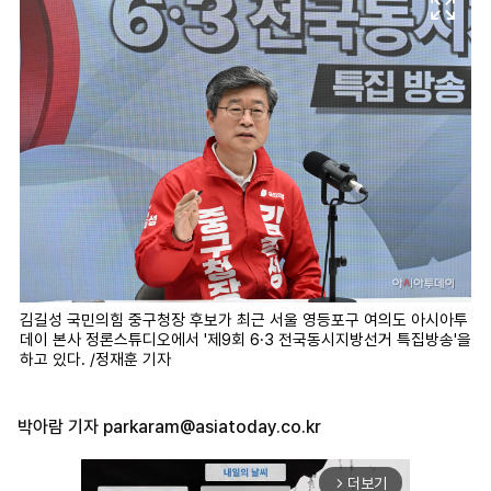
김길성 국민의힘 중구청장 후보가 최근 서울 영등포구 여의도 아시아투
데이 본사 정론스튜디오에서 '제9회 6·3 전국동시지방선거 특집방송'을
하고 있다. /정재훈 기자
박아람 기자
parkaram@asiatoday.co.kr
더보기
arrow_forward_ios