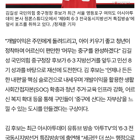
김길성 국민의힘 중구청장 후보가 최근 서울 영등포구 여의도 아시아투
데이 본사 정론스튜디오에서 '제9회 6·3 전국동시지방선거 특집방송'에
앞서 포즈를 취하고 있다. /정재훈 기자
"개발이익은 주민에게 돌려드리고, 아이 키우기 좋고 청년이
정착하며 어르신이 편안한 '머무는 중구'를 완성하겠다."
김길
성 국민의힘 중구청장 후보가 6·3 지방선거를 앞두고 민선 8
기 성과를 바탕으로 재선에 도전한다. 김 후보는 '언제나 든든
한 내편'을 핵심 슬로건으로 내세우며 개발이익을 활용한 생활
사회간접자본(SOC) 확충과 청년 주거·교육 인프라 강화, 어르
신 복지 확대 등을 통해 구민들이 '중구에 산다는 자부심'을 느
낄 수 있는 도시를 만들겠다는 구상이다.
김 후보는 최근 아시아투데이 유튜브 방송 '아투TV'의 '6·3 전
국동시지방선거 특집방송'에 출연해 "세금만 더 쓰는 행정으로