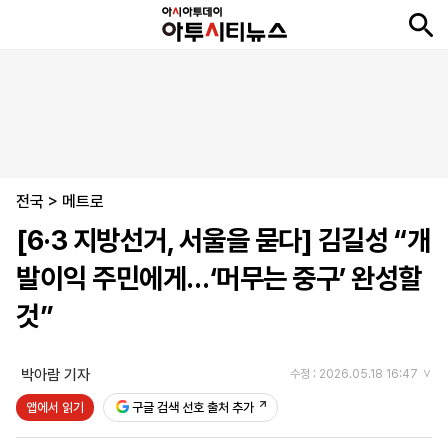
뉴
최
속
정
사
경
국
오
피
아
문
포
스
신
보
치
회
제
제
피
플
투
화
토
니
시
·
전국
언
티
스
>
메트로
포
[6·3 지방선거, 서울을 묻다] 김길성 “개
츠
발이익 주민에게…‘머무는 중구’ 완성할
ENGLISH
中
Tiếng
것”
文
Việt
박아람 기자
수정 : 2026.05.18 16:47
지
신
후
제
회
앱
앱에서 읽기
구글 검색 선호 출처 추가
면
문
원
보
사
설
보
구
하
24
소
치
기
독
기
시
개