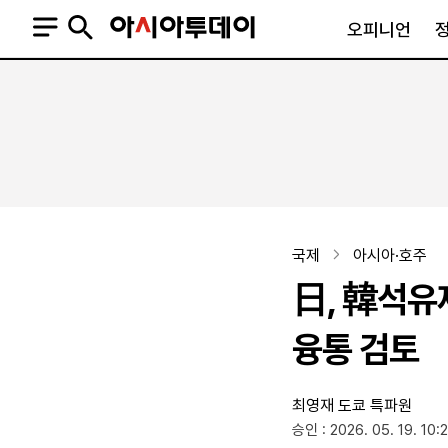
오피니언
오피니언
정치
사회
사설
정치일반
사회일반
칼럼·기고
청와대
사건·사고
기자의 눈
국회·정당
법원·검찰
피플
북한
교육·행정
국제
아시아·호주
외교
노동·복지·환경
日, 韓석유
국방
보건·의학
정부
융통 검토
최영재 도쿄 특파원
SNS
승인 : 2026. 05. 19. 10:
뉴스스탠드
네이버블로그
아투TV(유튜브)
페이스북