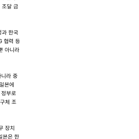
 조달 금
성과 한국
G 협력 등
뿐 아니라
아니라 중
 일본에
 정부로
 구체 조
무 장치
일본은 한