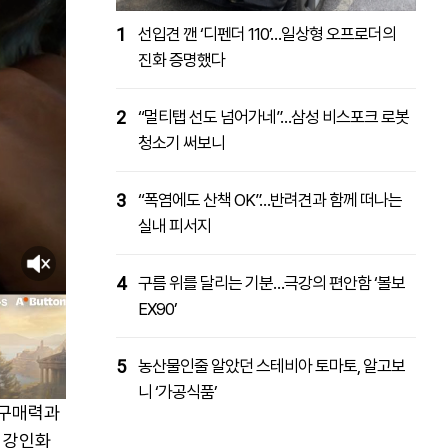
1
선입견 깬 ‘디펜더 110’…일상형 오프로더의
진화 증명했다
2
“멀티탭 선도 넘어가네”…삼성 비스포크 로봇
청소기 써보니
3
“폭염에도 산책 OK”…반려견과 함께 떠나는
실내 피서지
4
구름 위를 달리는 기분…극강의 편안함 ‘볼보
EX90’
5
농산물인줄 알았던 스테비아 토마토, 알고보
니 ‘가공식품’
 구매력과
 강인화