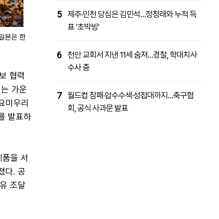
5
제주·인천 당심은 김민석…정청래와 누적 득
표 ‘초박빙’
일본은 한
6
천안 교회서 지낸 11세 숨져…경찰, 학대치사
수사 중
보 협력
지는 가운
7
월드컵 참패·압수수색·성접대까지…축구협
 요미우리
회, 공식 사과문 발표
를 발표하
제품을 서
다. 공
유 조달