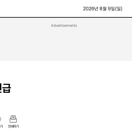
2026년 8월 9일(일)
Advertisements
문화·스포츠
최신
전체
방송
지면보기
가요
구독신청
영화
First Edition
문화
후원하기
긴급
카
종교
제보24시
스포츠
알립니다
여행
기
인쇄하기