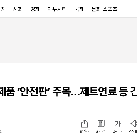
정치
사회
경제
아투시티
국제
문화·스포츠
경제
아투시티
국제
경제일반
종합
세계일반
정책
메트로
아시아·호주
금융·증권
경기·인천
북미
산업
세종·충청
중남미
IT·과학
영남
유럽
제품 ‘안전판’ 주목…제트연료 등 
부동산
호남
중동·아프리
유통
강원
중기·벤처
제주
25
공유하기
읽기모드
글자크기
기사듣
인스타그램