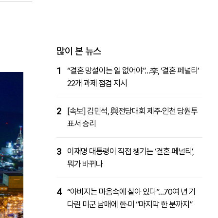
패밀리사이트
마켓파워
아투TV
대학동문골프최강전
많이 본 뉴스
1
“결혼 망설이는 일 없어야”…李, ‘결혼 페널티’
22개 과제 점검 지시
2
[속보] 김민석, 與전당대회 제주·인천 당원투
표서 승리
3
이재명 대통령이 직접 챙기는 ‘결혼 페널티’,
뭐가 바뀌나
4
“아버지는 마음속에 살아 있다”…70여 년 기
다린 미군 남매에 한·미 “마지막 한 분까지”