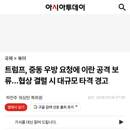
뉴
최
속
정
사
경
국
오
피
아
문
포
스
신
보
치
회
제
제
피
플
투
화
토
니
시
·
국제
언
티
스
>
북미
포
트럼프, 중동 우방 요청에 이란 공격 보
츠
류…협상 결렬 시 대규모 타격 경고
ENGLISH
中
Tiếng
文
Việt
하만주 워싱턴 특파원
승인 : 2026.05.19 07:26
앱에서 읽기
구글 검색 선호 출처 추가
지
신
후
제
회
앱
면
문
원
보
사
설
기사를 대신 읽어 드립니다.
보
구
하
24
소
치
기
독
기
시
개