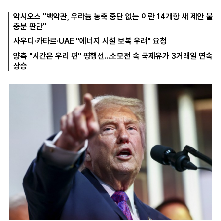
악시오스 "백악관, 우라늄 농축 중단 없는 이란 14개항 새 제안 불
충분 판단"
마
운
대
사우디·카타르·UAE "에너지 시설 보복 우려" 요청
켓
세
학
파
동
양측 "시간은 우리 편" 평행선...소모전 속 국제유가 3거래일 연속
워
문
상승
골
프