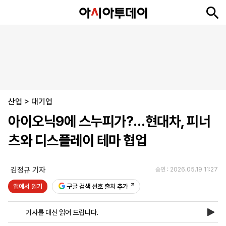
뉴
최
속
정
사
경
국
오
피
아
문
포
스
신
보
치
회
제
제
피
플
투
화
토
니
시
·
산업
언
티
스
>
대기업
포
아이오닉9에 스누피가?…현대차, 피너
츠
츠와 디스플레이 테마 협업
ENGLISH
中
Tiếng
文
Việt
김정규 기자
승인 : 2026.05.19 11:27
앱에서 읽기
구글 검색 선호 출처 추가
지
신
후
제
회
앱
면
문
원
보
사
설
기사를 대신 읽어 드립니다.
보
구
하
24
소
치
기
독
기
시
개