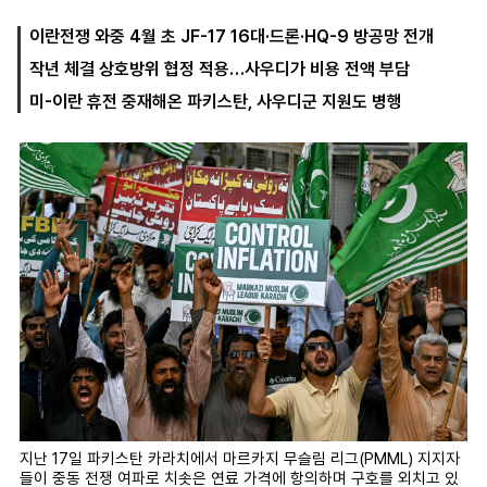
이란전쟁 와중 4월 초 JF-17 16대·드론·HQ-9 방공망 전개
작년 체결 상호방위 협정 적용…사우디가 비용 전액 부담
마
운
대
켓
세
학
미-이란 휴전 중재해온 파키스탄, 사우디군 지원도 병행
파
동
워
문
골
프
지난 17일 파키스탄 카라치에서 마르카지 무슬림 리그(PMML) 지지자
들이 중동 전쟁 여파로 치솟은 연료 가격에 항의하며 구호를 외치고 있