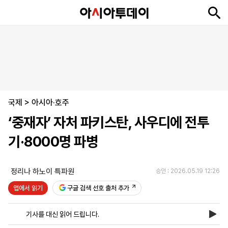
뉴
최
속
정
사
경
국
오
피
아
문
포
스
신
보
치
회
제
제
피
플
투
화
토
니
시
·
국제
언
티
스
>
아시아·호주
포
‘중재자’ 자처 파키스탄, 사우디에 전투
츠
기·8000명 파병
ENGLISH
中
Tiếng
文
Việt
정리나 하노이 특파원
승인 : 2026.05.19 12:26
앱에서 읽기
구글 검색 선호 출처 추가
지
신
후
제
회
앱
면
문
원
보
사
설
기사를 대신 읽어 드립니다.
보
구
하
24
소
치
기
독
기
시
개