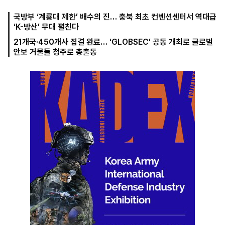
국방부 ‘계룡대 제한’ 배수의 진… 충북 최초 컨벤션센터서 역대급
‘K-방산’ 무대 펼친다
마
운
대
21개국·450개사 집결 완료… ‘GLOBSEC’ 공동 개최로 글로벌
켓
세
학
안보 거물들 청주로 총출동
파
동
워
문
골
프