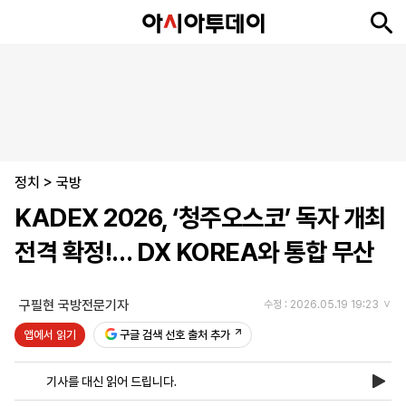
뉴
최
속
정
사
경
국
오
피
아
문
포
스
신
보
치
회
제
제
피
플
투
화
토
니
시
·
정치
언
티
스
>
국방
포
KADEX 2026, ‘청주오스코’ 독자 개최
츠
전격 확정!… DX KOREA와 통합 무산
ENGLISH
中
Tiếng
文
Việt
구필현 국방전문기자
수정 : 2026.05.19 19:23
앱에서 읽기
구글 검색 선호 출처 추가
지
신
후
제
회
앱
면
문
원
보
사
설
기사를 대신 읽어 드립니다.
보
구
하
24
소
치
기
독
기
시
개