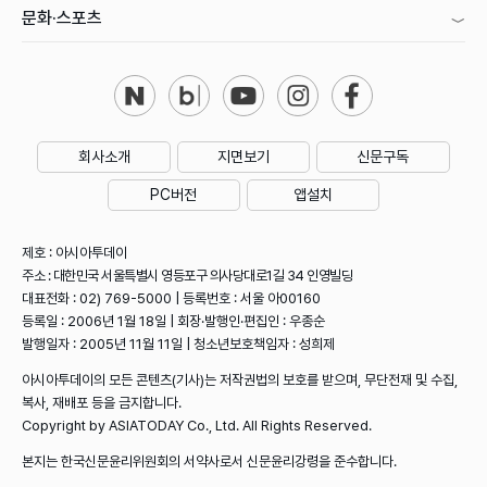
문화·스포츠
회사소개
지면보기
신문구독
PC버전
앱설치
제호 : 아시아투데이
주소 : 대한민국 서울특별시 영등포구 의사당대로1길 34 인영빌딩
대표전화 : 02) 769-5000 | 등록번호 : 서울 아00160
등록일 : 2006년 1월 18일 | 회장·발행인·편집인 : 우종순
발행일자 : 2005년 11월 11일 | 청소년보호책임자 : 성희제
아시아투데이의 모든 콘텐츠(기사)는 저작권법의 보호를 받으며, 무단전재 및 수집,
복사, 재배포 등을 금지합니다.
Copyright by ASIATODAY Co., Ltd. All Rights Reserved.
본지는 한국신문윤리위원회의 서약사로서 신문윤리강령을 준수합니다.