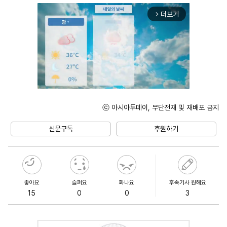
더보기
arrow_forward_ios
ⓒ 아시아투데이, 무단전재 및 재배포 금지
Unmute
신문구독
후원하기
좋아요
슬퍼요
화나요
후속기사 원해요
15
0
0
3