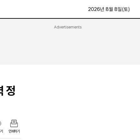
2026년 8월 8일(토)
Advertisements
문화·스포츠
최신
전체
방송
지면보기
가요
구독신청
영화
First Edition
문화
력 정
후원하기
카
종교
제보24시
스포츠
알립니다
여행
기
인쇄하기