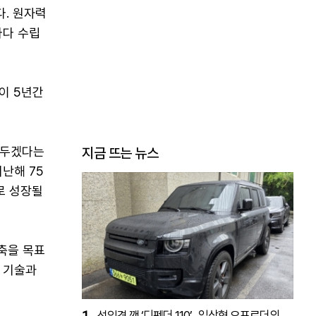
다. 원자력
마다 수립
이 5년간
 두겠다는
지금 뜨는 뉴스
난해 75
)로 성장될
축을 목표
I 기술과
1
선입견 깬 ‘디펜더 110’…일상형 오프로더의