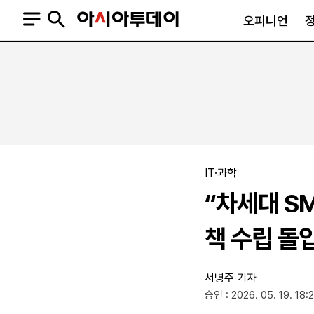
오피니언
오피니언
정치
사회
사설
정치일반
사회일반
칼럼·기고
청와대
사건·사고
기자의 눈
국회·정당
법원·검찰
피플
북한
교육·행정
IT·과학
외교
노동·복지·환경
“차세대 S
국방
보건·의학
정부
책 수립 돌
서병주 기자
승인 : 2026. 05. 19. 18:
SNS
뉴스스탠드
네이버블로그
아투TV(유튜브)
페이스북