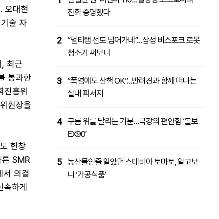
. 오대현
진화 증명했다
 기술 자
2
“멀티탭 선도 넘어가네”…삼성 비스포크 로봇
청소기 써보니
, 최근
를 통과한
3
“폭염에도 산책 OK”…반려견과 함께 떠나는
자력진흥위
실내 피서지
이 위원장을
4
구름 위를 달리는 기분…극강의 편안함 ‘볼보
EX90’
업도 한창
른 SMR
5
농산물인줄 알았던 스테비아 토마토, 알고보
에서 의결
니 ‘가공식품’
 신속하게