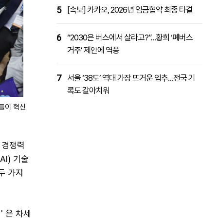
5
[속보] 카카오, 2026년 임금협약 최종 타결
6
“2030은 버스에서 살라고?”…황희 ‘폐버스
거주’ 제안에 역풍
7
서울 ‘38도’ 역대 가장 뜨거운 입추…전국 기
록도 갈아치워
객들이 혁신
술 경쟁력
I) 기술
두 가지
 은 차세