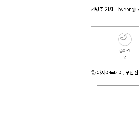
서병주 기자
byeongj
좋아요
2
ⓒ 아시아투데이, 무단전