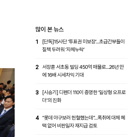
패밀리사이트
마켓파워
아투TV
대학동문골프최강전
많이 본 뉴스
1
[단독]15사단 ‘투표권 미보장’…초급간부들이
질책 두려워 ‘자체누락’
2
서장훈 서초동 빌딩 450억 매물로…26년 만
에 16배 시세차익 기대
3
[시승기] 디펜더 110이 증명한 ‘일상형 오프로
더’의 진화
4
“롯데 야구보러 헌혈했는데”…폭취에 대체 혜
택 없어 비판일자 재지급 검토