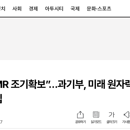
정치
사회
경제
아투시티
국제
문화·스포츠
경제
아투시티
국제
경제일반
종합
세계일반
정책
메트로
아시아·호주
금융·증권
경기·인천
북미
산업
세종·충청
중남미
IT·과학
영남
유럽
MR 조기확보”…과기부, 미래 원자
부동산
호남
중동·아프리
유통
강원
입
중기·벤처
제주
27
공유하기
읽기모드
글자크기
기사듣
인스타그램