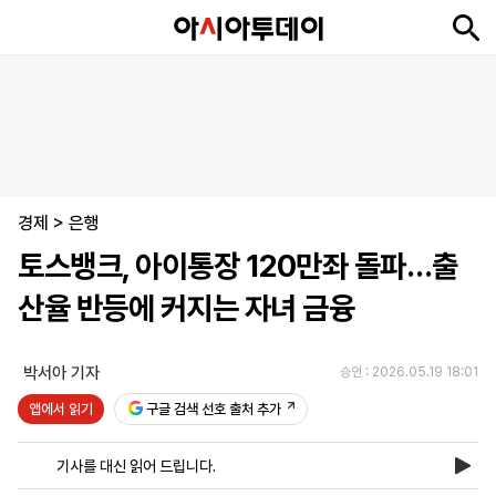
뉴
최
속
정
사
경
국
오
피
아
문
포
스
신
보
치
회
제
제
피
플
투
화
토
니
시
·
경제
언
티
스
>
은행
포
토스뱅크, 아이통장 120만좌 돌파…출
츠
산율 반등에 커지는 자녀 금융
ENGLISH
中
Tiếng
文
Việt
박서아 기자
승인 : 2026.05.19 18:01
앱에서 읽기
구글 검색 선호 출처 추가
지
신
후
제
회
앱
면
문
원
보
사
설
기사를 대신 읽어 드립니다.
보
구
하
24
소
치
기
독
기
시
개