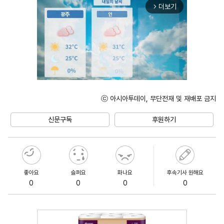
더보기
arrow_forward_ios
ⓒ 아시아투데이, 무단전재 및 재배포 금지
Unmute
신문구독
후원하기
좋아요
슬퍼요
화나요
후속기사 원해요
0
0
0
0