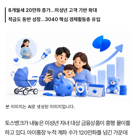
8개월새 20만좌 증가…미성년 고객 기반 확대
적금도 동반 성장…3040 핵심 경제활동층 유입
마
운
대
켓
세
학
파
동
워
문
골
프
본 이미지는 AI로 생성된 이미지입니다.
토스뱅크가 내놓은 미성년 자녀 대상 금융상품이 흥행 몰이를
하고 있다. 아이통장 누적 계좌 수가 120만좌를 넘긴 가운데