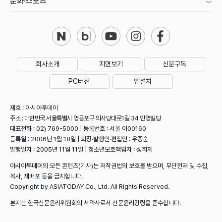
문화·스포츠
회사소개
지면보기
신문구독
PC버전
앱설치
제호 : 아시아투데이
주소 : 대한민국 서울특별시 영등포구 의사당대로1길 34 인영빌딩
대표전화 : 02) 769-5000 | 등록번호 : 서울 아00160
등록일 : 2006년 1월 18일 | 회장·발행인·편집인 : 우종순
발행일자 : 2005년 11월 11일 | 청소년보호책임자 : 성희제
아시아투데이의 모든 콘텐츠(기사)는 저작권법의 보호를 받으며, 무단전재 및 수집,
복사, 재배포 등을 금지합니다.
Copyright by ASIATODAY Co., Ltd. All Rights Reserved.
본지는 한국신문윤리위원회의 서약사로서 신문윤리강령을 준수합니다.